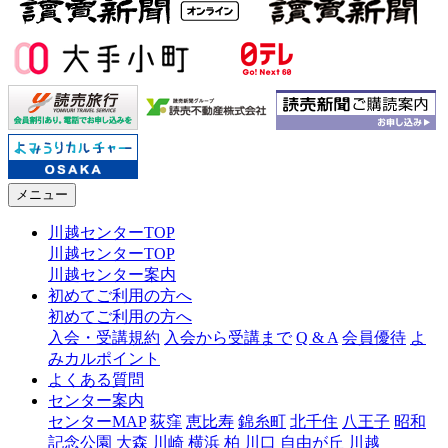
メニュー
川越センターTOP
川越センターTOP
川越センター案内
初めてご利用の方へ
初めてご利用の方へ
入会・受講規約
入会から受講まで
Q & A
会員優待
よ
みカルポイント
よくある質問
センター案内
センターMAP
荻窪
恵比寿
錦糸町
北千住
八王子
昭和
記念公園
大森
川崎
横浜
柏
川口
自由が丘
川越