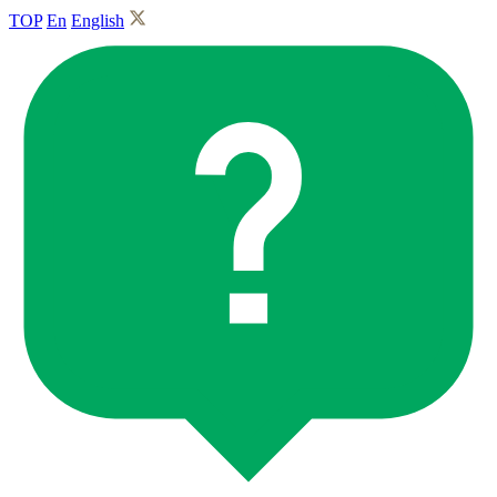
TOP
En
English