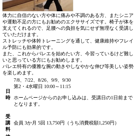
体力に自信のない方や体に痛みや不調のある方、またシニア
や運動不足の方にもお勧めのエクササイズです。椅子が体を
支えてくれるので、足腰への負担を気にせず無理なく受講し
ていただけます。
ストレッチや体幹トレーニングを通して、健康維持やフレイ
ル予防にも効果的です。
また、これからバレエを始めたい方、今習っているけど難し
いと思っている方にもお勧めします。
バレエ特有の優雅な腕の動きやしなやかな伸び等美しい姿勢
を楽しめます。
7/8、7/22、8/26、9/9、9/30
第2・4水曜日 10:00～11:15
日
時
ホームページからのお申し込みは、受講日の1日前まで
となります。
受
講
会員
3か月 5回 13,750円（うち消費税額1,250円）
料