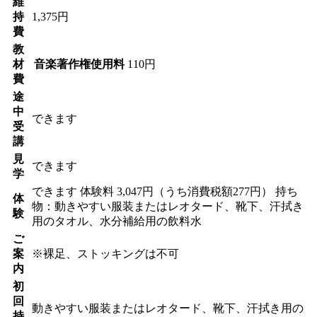
維
持
1,375円
費
教
材
音楽著作権使用料
110円
費
途
中
できます
受
講
見
できます
学
できます
体験料
3,047円（うち消費税額277円）
持ち
体
物：動きやすい服装またはレオタード、靴下、汗拭き
験
用のタオル、水分補給用の飲料水
ご
案
※裸足、ストッキングは不可
内
初
回
動きやすい服装またはレオタード、靴下、汗拭き用の
持