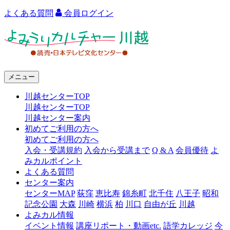
よくある質問
会員ログイン
よ
み
う
メニュー
り
川越センターTOP
カ
川越センターTOP
ル
川越センター案内
初めてご利用の方へ
チ
初めてご利用の方へ
ャ
入会・受講規約
入会から受講まで
Q & A
会員優待
よ
みカルポイント
ー
よくある質問
センター案内
川
センターMAP
荻窪
恵比寿
錦糸町
北千住
八王子
昭和
越
記念公園
大森
川崎
横浜
柏
川口
自由が丘
川越
よみカル情報
イベント情報
講座リポート・動画etc.
語学カレッジ
今