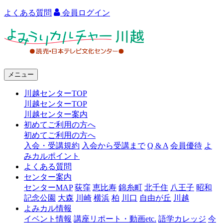
よくある質問
会員ログイン
よ
み
う
メニュー
り
川越センターTOP
カ
川越センターTOP
ル
川越センター案内
初めてご利用の方へ
チ
初めてご利用の方へ
ャ
入会・受講規約
入会から受講まで
Q & A
会員優待
よ
みカルポイント
ー
よくある質問
センター案内
川
センターMAP
荻窪
恵比寿
錦糸町
北千住
八王子
昭和
越
記念公園
大森
川崎
横浜
柏
川口
自由が丘
川越
よみカル情報
イベント情報
講座リポート・動画etc.
語学カレッジ
今