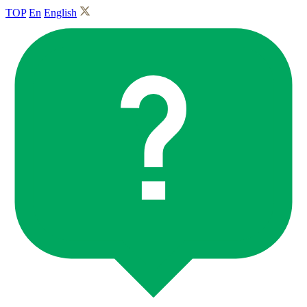
TOP
En
English