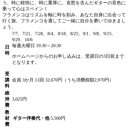
う。時に軽快に、時に重厚に。哀愁を含んだギターの音色に
乗って心はスペイン！
フラメンコはリズムを軸に時を刻み、あなた自身に出会って
行く旅。フラメンコを通してご一緒に自分を磨いてゆきまし
ょう。
7/7、7/21、7/28、8/4、8/18、8/25、9/1、9/8、9/15、
9/29、10/6
毎週火曜日 19:30～20:30
日
時
ホームページからのお申し込みは、受講日の3日前まで
となります。
受
講
会員
3か月 11回 32,670円（うち消費税額2,970円）
料
維
持
3,025円
費
教
材
ギター伴奏代・他
5,500円
費