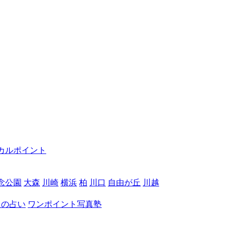
カルポイント
念公園
大森
川崎
横浜
柏
川口
自由が丘
川越
月の占い
ワンポイント写真塾