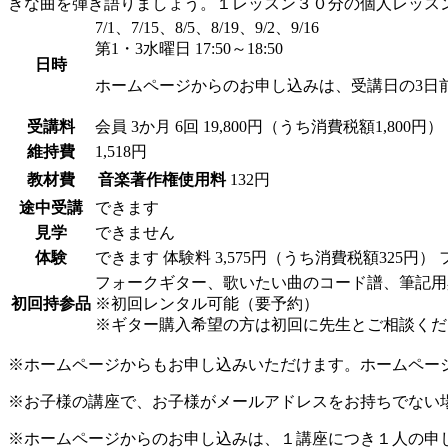
きな曲を弾き語りましょう。１レッスン３０分の個人レッス
7/1、7/15、8/5、8/19、9/2、9/16
第1・3水曜日 17:50～18:50
日時
ホームページからのお申し込みは、受講日の3日
受講料
会員
3か月 6回 19,800円（うち消費税額1,800円）
維持費
1,518円
教材費
音楽著作権使用料
132円
途中受講
できます
見学
できません
体験
できます
体験料
3,575円（うち消費税額325円）
フォークギター、歌いたい曲のコード譜、筆記用
初回持参品
※初回レンタル可能（要予約）
※ギター購入希望の方は初回に先生とご相談くだ
※ホームページからもお申し込みいただけます。ホームペー
※お子様の講座で、お子様がメールアドレスをお持ちでない
※ホームページからのお申し込みは、１講座につき１人の申