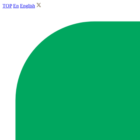
TOP
En
English