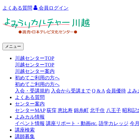
よくある質問
会員ログイン
よ
み
う
メニュー
り
川越センターTOP
カ
川越センターTOP
ル
川越センター案内
初めてご利用の方へ
チ
初めてご利用の方へ
ャ
入会・受講規約
入会から受講まで
Q & A
会員優待
よみ
よくある質問
ー
センター案内
センターMAP
荻窪
恵比寿
錦糸町
北千住
八王子
昭和記
川
よみカル情報
越
イベント情報
講座リポート・動画etc.
語学カレッジ
今
講座検索
講師募集