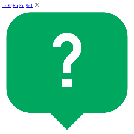
TOP
En
English