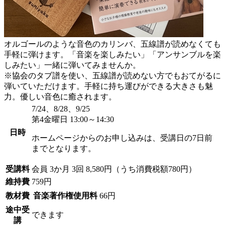
オルゴールのような音色のカリンバ、五線譜が読めなくても
手軽に弾けます。「音楽を楽しみたい」「アンサンブルを楽
しみたい」一緒に弾いてみませんか。
※協会のタブ譜を使い、五線譜が読めない方でもおてがるに
弾いていただけます。手軽に持ち運びができる大きさも魅
力。優しい音色に癒されます。
7/24、8/28、9/25
第4金曜日 13:00～14:30
日時
ホームページからのお申し込みは、受講日の7日前
までとなります。
受講料
会員
3か月 3回 8,580円（うち消費税額780円）
維持費
759円
教材費
音楽著作権使用料
66円
途中受
できます
講