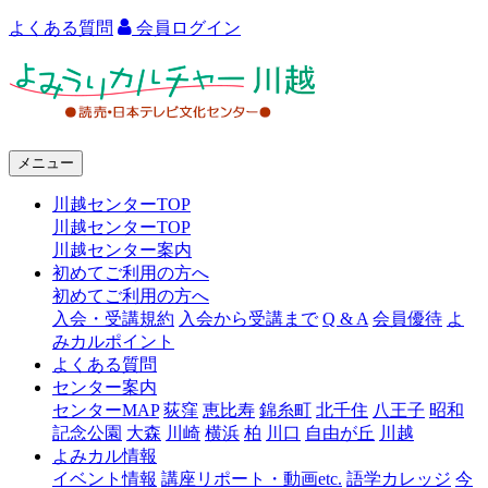
よくある質問
会員ログイン
よ
み
う
メニュー
り
川越センターTOP
カ
川越センターTOP
ル
川越センター案内
初めてご利用の方へ
チ
初めてご利用の方へ
ャ
入会・受講規約
入会から受講まで
Q & A
会員優待
よ
みカルポイント
ー
よくある質問
センター案内
川
センターMAP
荻窪
恵比寿
錦糸町
北千住
八王子
昭和
越
記念公園
大森
川崎
横浜
柏
川口
自由が丘
川越
よみカル情報
イベント情報
講座リポート・動画etc.
語学カレッジ
今