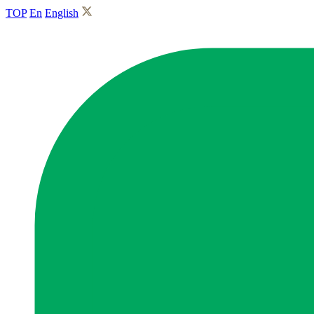
TOP
En
English