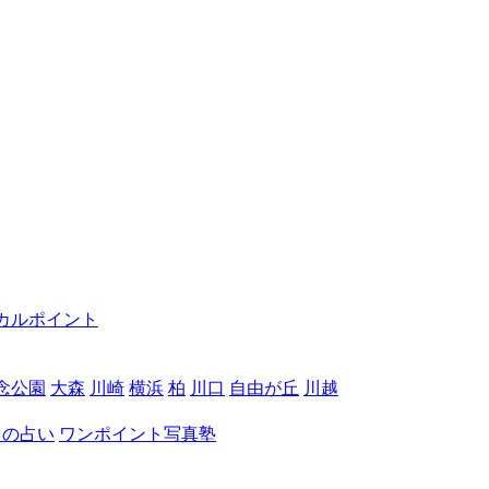
カルポイント
念公園
大森
川崎
横浜
柏
川口
自由が丘
川越
月の占い
ワンポイント写真塾