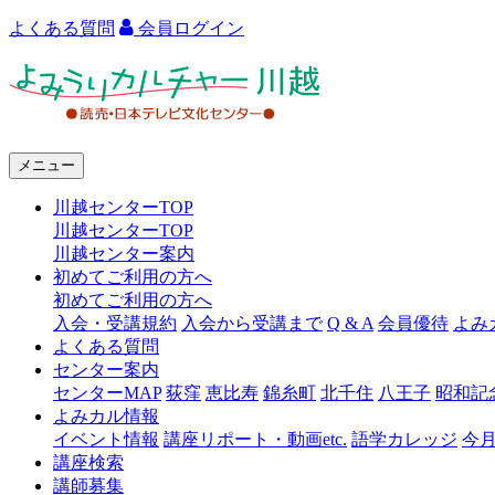
よくある質問
会員ログイン
よ
み
う
メニュー
り
川越センターTOP
カ
川越センターTOP
ル
川越センター案内
初めてご利用の方へ
チ
初めてご利用の方へ
ャ
入会・受講規約
入会から受講まで
Q & A
会員優待
よみ
よくある質問
ー
センター案内
センターMAP
荻窪
恵比寿
錦糸町
北千住
八王子
昭和記
川
よみカル情報
越
イベント情報
講座リポート・動画etc.
語学カレッジ
今
講座検索
講師募集