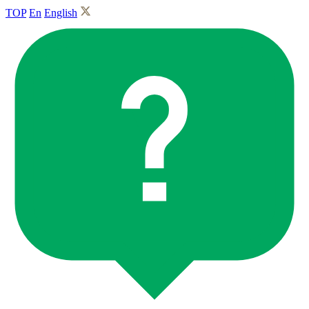
TOP
En
English