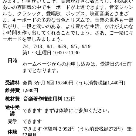
みます。仲間がいてこそ、音楽が好きな者どうし、和気あい
あいの雰囲気の中でキーボードが上達できます。音楽ジャン
ルも、クラシック、愛唱歌、ポップス、映画音楽とさまざ
ま。キーボードの多彩な音色とリズムで、音楽の世界も一層
広がり、一段と潤いのある、より豊かな生活、かけがえのな
い時間を作り出してくれることでしょう。さあ、ご一緒にキ
ーボードを楽しみましょう。
7/4、7/18、8/1、8/29、9/5、9/19
第1・3土曜日 10:00～11:30
日時
ホームページからのお申し込みは、受講日の4日前
までとなります。
受講料
会員
3か月 6回 15,840円（うち消費税額1,440円）
維持費
1,980円
教材費
音楽著作権使用料
132円
途中受
できます
まずは体験にご参加ください。
講
見学
できます
できます
体験料
2,992円（うち消費税額272円）
筆
体験
記用具