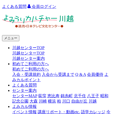
よくある質問
会員ログイン
よ
み
う
メニュー
り
川越センターTOP
カ
川越センターTOP
ル
川越センター案内
初めてご利用の方へ
チ
初めてご利用の方へ
ャ
入会・受講規約
入会から受講まで
Q & A
会員優待
よ
みカルポイント
ー
よくある質問
センター案内
川
センターMAP
荻窪
恵比寿
錦糸町
北千住
八王子
昭和
越
記念公園
大森
川崎
横浜
柏
川口
自由が丘
川越
よみカル情報
イベント情報
講座リポート・動画etc.
語学カレッジ
今