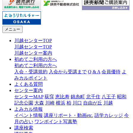
メニュー
川越センターTOP
川越センターTOP
川越センター案内
初めてご利用の方へ
初めてご利用の方へ
入会・受講規約
入会から受講まで
Q & A
会員優待
よ
みカルポイント
よくある質問
センター案内
センターMAP
荻窪
恵比寿
錦糸町
北千住
八王子
昭和
記念公園
大森
川崎
横浜
柏
川口
自由が丘
川越
よみカル情報
イベント情報
講座リポート・動画etc.
語学カレッジ
今
月の占い
ワンポイント写真塾
講座検索