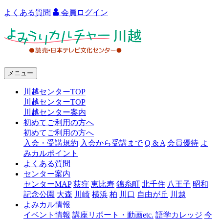
よくある質問
会員ログイン
よ
み
う
メニュー
り
川越センターTOP
カ
川越センターTOP
ル
川越センター案内
初めてご利用の方へ
チ
初めてご利用の方へ
ャ
入会・受講規約
入会から受講まで
Q & A
会員優待
よ
みカルポイント
ー
よくある質問
センター案内
川
センターMAP
荻窪
恵比寿
錦糸町
北千住
八王子
昭和
越
記念公園
大森
川崎
横浜
柏
川口
自由が丘
川越
よみカル情報
イベント情報
講座リポート・動画etc.
語学カレッジ
今