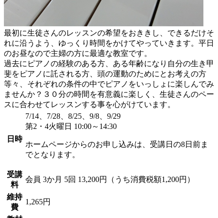
最初に生徒さんのレッスンの希望をおききし、できるだけそ
れに沿うよう、ゆっくり時間をかけてやっていきます。平日
のお昼なので主婦の方に最適な教室です。
過去にピアノの経験のある方、ある年齢になり自分の生き甲
斐をピアノに託される方、頭の運動のためにとお考えの方
等々、それぞれの条件の中でピアノをいっしょに楽しんでみ
ませんか？３０分の時間を有意義に楽しく、生徒さんのペー
スに合わせてレッスンする事を心がけています。
7/14、7/28、8/25、9/8、9/29
第2・4火曜日 10:00～14:30
日時
ホームページからのお申し込みは、受講日の8日前ま
でとなります。
受講
会員
3か月 5回 13,200円（うち消費税額1,200円）
料
維持
1,265円
費