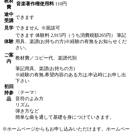
教材
音楽著作権使用料
110円
費
途中
できます
受講
見学
できません
※面談可
できます
体験料
2,915円（うち消費税額265円）
筆記
体験
用具、楽譜(お持ちの方)※経験の有無をお知らせくだ
さい。
ご案
教材費／コピー代、楽譜代別
内
筆記用具、楽譜(お持ちの方)
※経験の有無,希望内容のある方は,申込時にお申し出
下さい
初回
〈テーマ〉
持参
音符のよみ方
品
リズム
弾き方など
簡単な曲を通して基礎を身につけていきます。
※ホームページからもお申し込みいただけます。ホームペー