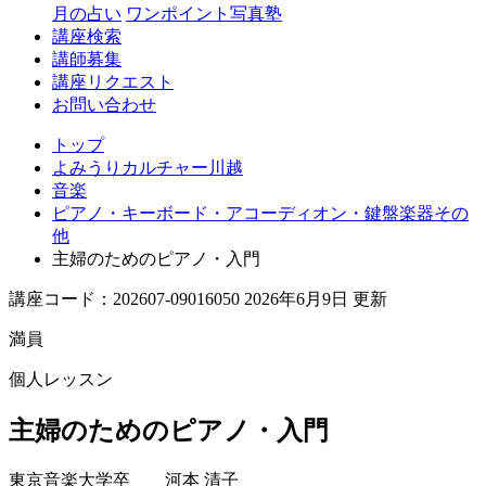
月の占い
ワンポイント写真塾
講座検索
講師募集
講座リクエスト
お問い合わせ
トップ
よみうりカルチャー川越
音楽
ピアノ・キーボード・アコーディオン・鍵盤楽器その
他
主婦のためのピアノ・入門
講座コード：202607-09016050 2026年6月9日 更新
満員
個人レッスン
主婦のためのピアノ・入門
東京音楽大学卒
河本 清子