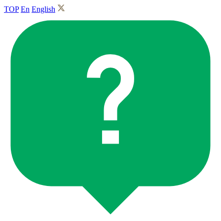
TOP
En
English