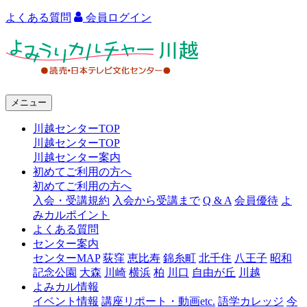
よくある質問
会員ログイン
よ
み
う
メニュー
り
川越センターTOP
カ
川越センターTOP
ル
川越センター案内
初めてご利用の方へ
チ
初めてご利用の方へ
ャ
入会・受講規約
入会から受講まで
Q & A
会員優待
よ
みカルポイント
ー
よくある質問
センター案内
川
センターMAP
荻窪
恵比寿
錦糸町
北千住
八王子
昭和
越
記念公園
大森
川崎
横浜
柏
川口
自由が丘
川越
よみカル情報
イベント情報
講座リポート・動画etc.
語学カレッジ
今