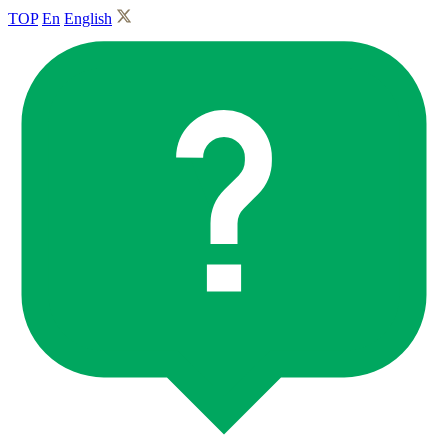
TOP
En
English