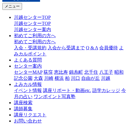
メニュー
川越センターTOP
川越センターTOP
川越センター案内
初めてご利用の方へ
初めてご利用の方へ
入会・受講規約
入会から受講まで
Q & A
会員優待
よ
みカルポイント
よくある質問
センター案内
センターMAP
荻窪
恵比寿
錦糸町
北千住
八王子
昭和
記念公園
大森
川崎
横浜
柏
川口
自由が丘
川越
よみカル情報
イベント情報
講座リポート・動画etc.
語学カレッジ
今
月の占い
ワンポイント写真塾
講座検索
講師募集
講座リクエスト
お問い合わせ