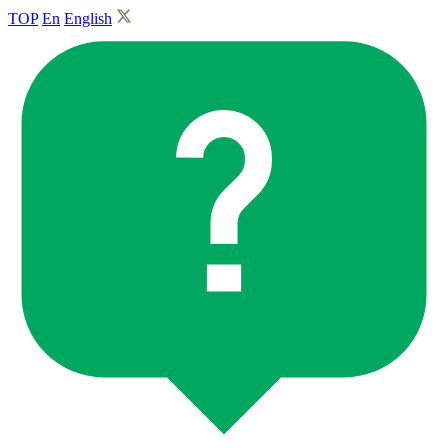
TOP
En
English