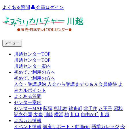
よくある質問
会員ログイン
よ
み
う
メニュー
り
川越センターTOP
カ
川越センターTOP
ル
川越センター案内
初めてご利用の方へ
チ
初めてご利用の方へ
ャ
入会・受講規約
入会から受講まで
Q & A
会員優待
よ
みカルポイント
ー
よくある質問
センター案内
川
センターMAP
荻窪
恵比寿
錦糸町
北千住
八王子
昭和
越
記念公園
大森
川崎
横浜
柏
川口
自由が丘
川越
よみカル情報
イベント情報
講座リポート・動画etc.
語学カレッジ
今