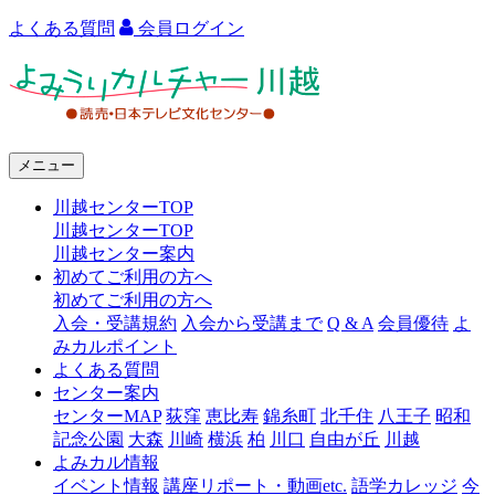
よくある質問
会員ログイン
よ
み
う
メニュー
り
川越センターTOP
カ
川越センターTOP
ル
川越センター案内
初めてご利用の方へ
チ
初めてご利用の方へ
ャ
入会・受講規約
入会から受講まで
Q & A
会員優待
よ
みカルポイント
ー
よくある質問
センター案内
川
センターMAP
荻窪
恵比寿
錦糸町
北千住
八王子
昭和
越
記念公園
大森
川崎
横浜
柏
川口
自由が丘
川越
よみカル情報
イベント情報
講座リポート・動画etc.
語学カレッジ
今