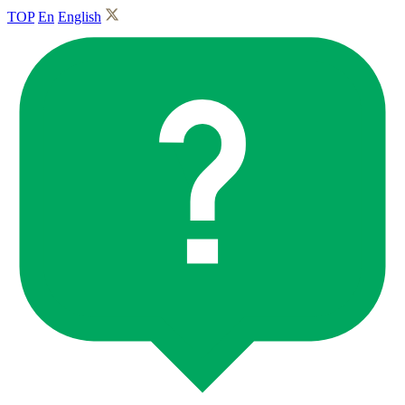
TOP
En
English