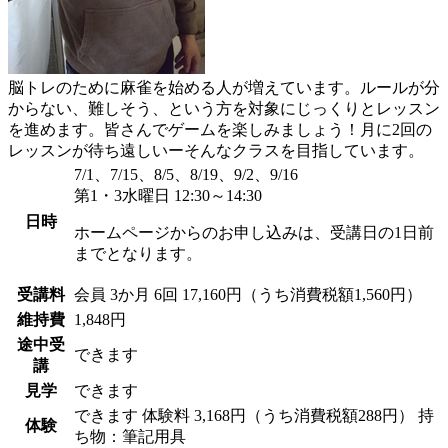
脳トレのために麻雀を始める人が増えています。ルールが分
からない、難しそう、という方を対象にじっくりとレッスン
を進めます。皆さんでゲームを楽しみましょう！月に2回の
レッスンが待ち遠しいーそんなクラスを目指しています。
7/1、7/15、8/5、8/19、9/2、9/16
第1・3水曜日 12:30～14:30
日時
ホームページからのお申し込みは、受講日の1日前
までとなります。
受講料
会員
3か月 6回 17,160円（うち消費税額1,560円）
維持費
1,848円
途中受
できます
講
見学
できます
できます
体験料
3,168円（うち消費税額288円）
持
体験
ち物：筆記用具