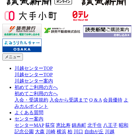
メニュー
川越センターTOP
川越センターTOP
川越センター案内
初めてご利用の方へ
初めてご利用の方へ
入会・受講規約
入会から受講まで
Q & A
会員優待
よ
みカルポイント
よくある質問
センター案内
センターMAP
荻窪
恵比寿
錦糸町
北千住
八王子
昭和
記念公園
大森
川崎
横浜
柏
川口
自由が丘
川越