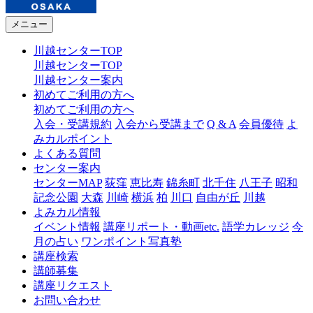
メニュー
川越センターTOP
川越センターTOP
川越センター案内
初めてご利用の方へ
初めてご利用の方へ
入会・受講規約
入会から受講まで
Q & A
会員優待
よ
みカルポイント
よくある質問
センター案内
センターMAP
荻窪
恵比寿
錦糸町
北千住
八王子
昭和
記念公園
大森
川崎
横浜
柏
川口
自由が丘
川越
よみカル情報
イベント情報
講座リポート・動画etc.
語学カレッジ
今
月の占い
ワンポイント写真塾
講座検索
講師募集
講座リクエスト
お問い合わせ