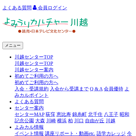
よくある質問
会員ログイン
よ
み
う
メニュー
り
川越センターTOP
カ
川越センターTOP
ル
川越センター案内
初めてご利用の方へ
チ
初めてご利用の方へ
ャ
入会・受講規約
入会から受講まで
Q & A
会員優待
よ
みカルポイント
ー
よくある質問
センター案内
川
センターMAP
荻窪
恵比寿
錦糸町
北千住
八王子
昭和
越
記念公園
大森
川崎
横浜
柏
川口
自由が丘
川越
よみカル情報
イベント情報
講座リポート・動画etc.
語学カレッジ
今