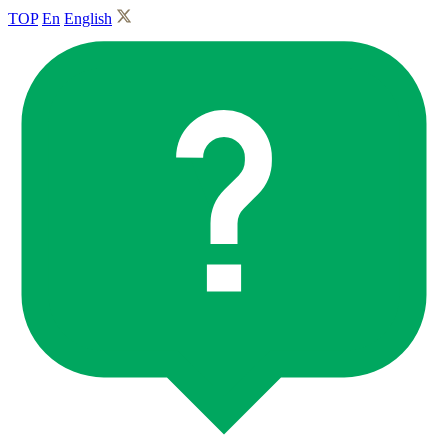
TOP
En
English