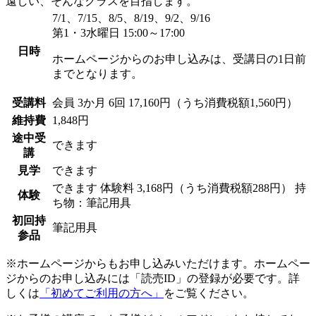
遠しい、そんなクラスを目指します。
7/1、7/15、8/5、8/19、9/2、9/16
第1・3水曜日 15:00～17:00
日時
ホームページからのお申し込みは、受講日の1日前
までとなります。
受講料
会員
3か月 6回 17,160円（うち消費税額1,560円）
維持費
1,848円
途中受
できます
講
見学
できます
できます
体験料
3,168円（うち消費税額288円）
持
体験
ち物：筆記用具
初回持
筆記用具
参品
※ホームページからもお申し込みいただけます。ホームペー
ジからのお申し込みには「読売ID」の登録が必要です。詳
しくは
「初めてご利用の方へ」
をご覧ください。