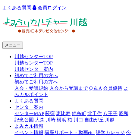
よくある質問
会員ログイン
よ
み
う
メニュー
り
川越センターTOP
カ
川越センターTOP
ル
川越センター案内
初めてご利用の方へ
チ
初めてご利用の方へ
ャ
入会・受講規約
入会から受講まで
Q & A
会員優待
よ
みカルポイント
ー
よくある質問
センター案内
川
センターMAP
荻窪
恵比寿
錦糸町
北千住
八王子
昭和
越
記念公園
大森
川崎
横浜
柏
川口
自由が丘
川越
よみカル情報
イベント情報
講座リポート・動画etc.
語学カレッジ
今