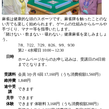
麻雀は健康的な頭のスポーツです。麻雀牌を触ったことのな
い方でも楽しく始められます。ゲームの仕組みからルールや
手づくり、マナー等を指導いたします。
「賭けない・飲まない・吸わない」健康麻雀を楽しみましょ
う。
7/8、7/22、7/29、8/26、9/9、9/30
第2・4水曜日 10:00～12:30
日時
ホームページからのお申し込みは、受講日の4日前
までとなります。
受講料
会員
3か月 6回 17,160円（うち消費税額1,560円）
維持費
1,848円
途中受
できます
講
見学
できます
体験
できます
体験料
3,168円（うち消費税額288円）