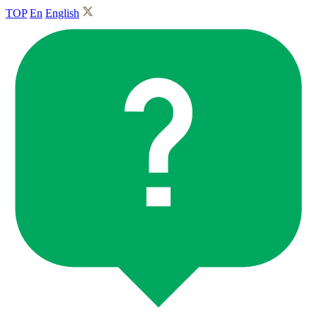
TOP
En
English