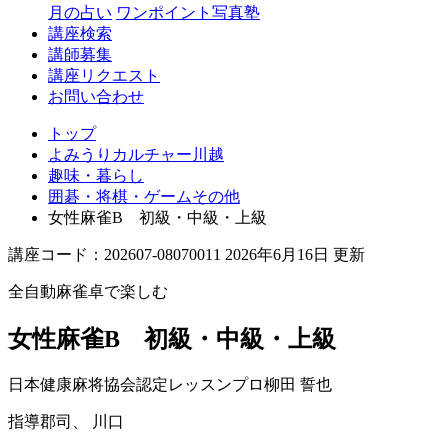
月の占い
ワンポイント写真塾
講座検索
講師募集
講座リクエスト
お問い合わせ
トップ
よみうりカルチャー川越
趣味・暮らし
囲碁・将棋・ゲームその他
女性麻雀B 初級・中級・上級
講座コード：202607-08070011 2026年6月16日 更新
全自動麻雀卓で楽しむ
女性麻雀B 初級・中級・上級
日本健康麻将協会認定レッスンプロ
柳田 誓也
指導
郡司、 川口