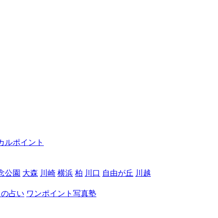
カルポイント
念公園
大森
川崎
横浜
柏
川口
自由が丘
川越
月の占い
ワンポイント写真塾