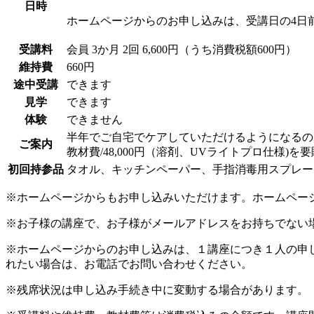
日時
ホームページからのお申し込みは、受講日の4日
受講料
会員
3か月 2回 6,600円（うち消費税額600円）
維持費
660円
途中受講
できます
見学
できます
体験
できません
半年でご自宅でケアしていただけるようになるの
ご案内
教材費/48,000円（溶剤、UVライトプロ仕
初回持参品
タオル、キッチンペーパー、手指消毒用スプレー
※ホームページからもお申し込みいただけます。ホームペー
※お子様の講座で、お子様がメールアドレスをお持ちでない
※ホームページからのお申し込みは、１講座につき１人の申
れたい場合は、お電話でお問い合わせください。
※残席状況は申し込み手続き中に変動する場合があります。