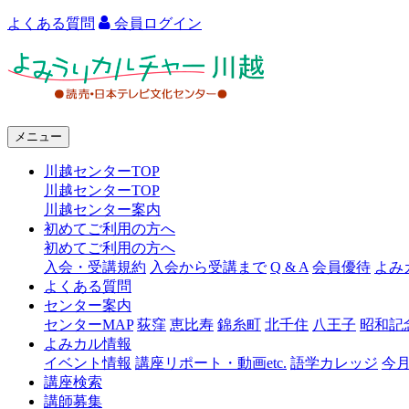
よくある質問
会員ログイン
よ
み
う
メニュー
り
川越センターTOP
カ
川越センターTOP
ル
川越センター案内
初めてご利用の方へ
チ
初めてご利用の方へ
ャ
入会・受講規約
入会から受講まで
Q & A
会員優待
よみ
よくある質問
ー
センター案内
センターMAP
荻窪
恵比寿
錦糸町
北千住
八王子
昭和記
川
よみカル情報
越
イベント情報
講座リポート・動画etc.
語学カレッジ
今
講座検索
講師募集