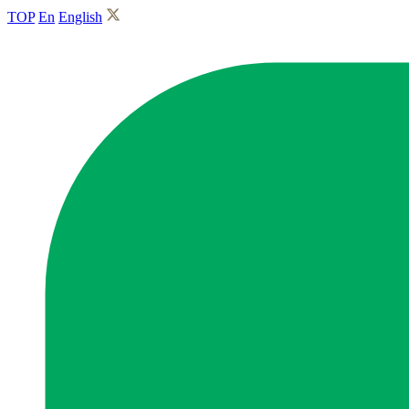
TOP
En
English