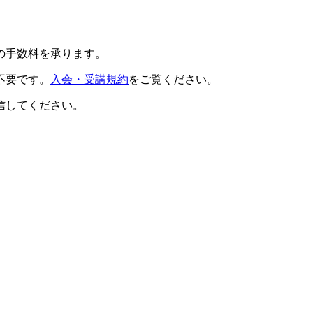
の手数料を承ります。
不要です。
入会・受講規約
をご覧ください。
信してください。