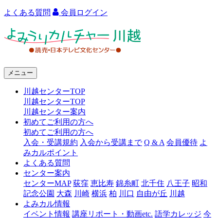
よくある質問
会員ログイン
よ
み
う
メニュー
り
川越センターTOP
カ
川越センターTOP
ル
川越センター案内
初めてご利用の方へ
チ
初めてご利用の方へ
ャ
入会・受講規約
入会から受講まで
Q & A
会員優待
よ
みカルポイント
ー
よくある質問
センター案内
川
センターMAP
荻窪
恵比寿
錦糸町
北千住
八王子
昭和
越
記念公園
大森
川崎
横浜
柏
川口
自由が丘
川越
よみカル情報
イベント情報
講座リポート・動画etc.
語学カレッジ
今