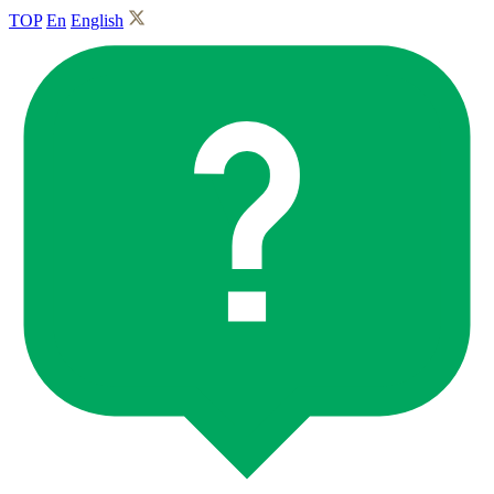
TOP
En
English