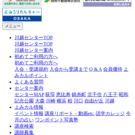
メニュー
川越センターTOP
川越センターTOP
川越センター案内
初めてご利用の方へ
初めてご利用の方へ
入会・受講規約
入会から受講まで
Q & A
会員優待
よ
みカルポイント
よくある質問
センター案内
センターMAP
荻窪
恵比寿
錦糸町
北千住
八王子
昭和
記念公園
大森
川崎
横浜
柏
川口
自由が丘
川越
よみカル情報
イベント情報
講座リポート・動画etc.
語学カレッジ
今
月の占い
ワンポイント写真塾
講座検索
講師募集