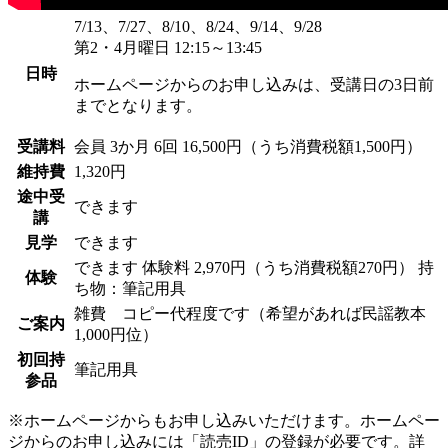
7/13、7/27、8/10、8/24、9/14、9/28
第2・4月曜日 12:15～13:45
日時
ホームページからのお申し込みは、受講日の3日前
までとなります。
受講料
会員
3か月 6回 16,500円（うち消費税額1,500円）
維持費
1,320円
途中受
できます
講
見学
できます
できます
体験料
2,970円（うち消費税額270円）
持
体験
ち物：筆記用具
雑費 コピー代程度です（希望があれば民謡教本
ご案内
1,000円位）
初回持
筆記用具
参品
※ホームページからもお申し込みいただけます。ホームペー
ジからのお申し込みには「読売ID」の登録が必要です。詳