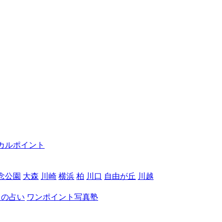
カルポイント
念公園
大森
川崎
横浜
柏
川口
自由が丘
川越
月の占い
ワンポイント写真塾