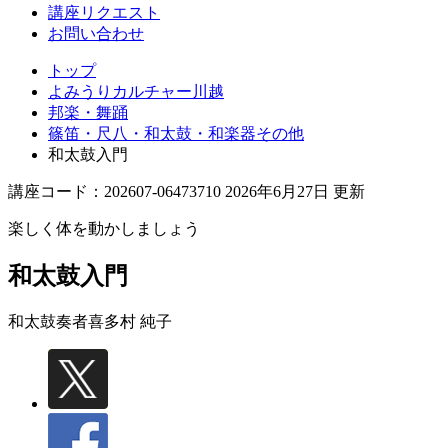
講座リクエスト
お問い合わせ
トップ
よみうりカルチャー川越
邦楽・舞踊
篠笛・尺八・和太鼓・和楽器その他
和太鼓入門
講座コード：202607-06473710 2026年6月27日 更新
楽しく体を動かしましょう
和太鼓入門
和太鼓奏者
喜多村 純子