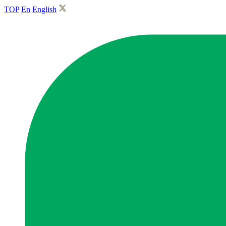
TOP
En
English