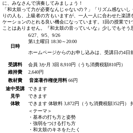
に、みなさんで演奏してみましょう！
「和太鼓って力が必要なんじゃないの？」「リズム感ないし・
りの人も、上級者の方もいますが、一人一人に合わせた楽譜
ケーションのとれる良い機会になっています。1回の授業で1
ことはありません。『和太鼓の音っていいな』少しでもそう
6/27、9/5、9/26
第1土曜日 18:30～20:00
日時
ホームページからのお申し込みは、受講日の4日
受講料
会員
3か月 3回 8,910円（うち消費税額810円）
維持費
2,640円
教材費
音楽著作権使用料
66円
途中受講
できます
見学
できます
体験
できます
体験料
3,872円（うち消費税額352円）
＜テーマ＞
・基本の打ち方と姿勢
・強弱をつける打ち方
・和太鼓のキネをたたく