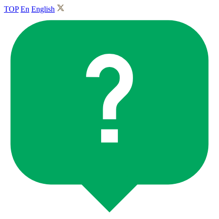
TOP
En
English