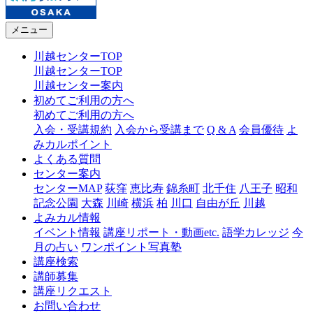
メニュー
川越センターTOP
川越センターTOP
川越センター案内
初めてご利用の方へ
初めてご利用の方へ
入会・受講規約
入会から受講まで
Q & A
会員優待
よ
みカルポイント
よくある質問
センター案内
センターMAP
荻窪
恵比寿
錦糸町
北千住
八王子
昭和
記念公園
大森
川崎
横浜
柏
川口
自由が丘
川越
よみカル情報
イベント情報
講座リポート・動画etc.
語学カレッジ
今
月の占い
ワンポイント写真塾
講座検索
講師募集
講座リクエスト
お問い合わせ