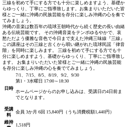
三線を初めて手にする方でも十分に楽しめますよう、基礎か
らゆっくり、丁寧にご指導致します。お集まりいただいた皆
様とご一緒に沖縄の民族芸能を存分に楽しみ沖縄の心を奏で
てみましょう。
沖縄の音楽は数百年の琉球王朝時代から続く歴史の長い由緒
ある伝統芸能です。 その沖縄音楽をテンポゆるやかで、哀
愁ただよう優雅な音色で今日まで支えた沖縄三味線『三線』
この講座はその三線と古くから唄い継がれた琉球民謡「律音
階」を同時に楽しみます。 三線を初めて手にする方でも十
分に楽しめますよう、基礎からゆっくり、丁寧にご指導致し
ます。 お集まりいただいた皆様とご一緒に沖縄の民族芸能
を存分に楽しみ沖縄の心を奏でてみましょう。
7/1、7/15、8/5、8/19、9/2、9/30
第1・3水曜日 17:00～18:30
日時
ホームページからのお申し込みは、受講日の4日前ま
でとなります。
受講
会員
3か月 6回 15,840円（うち消費税額1,440円）
料
維持
1,518円