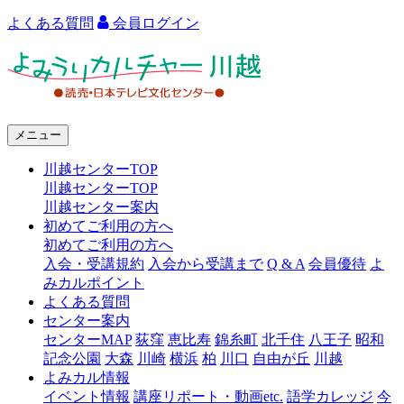
よくある質問
会員ログイン
よ
み
う
メニュー
り
川越センターTOP
カ
川越センターTOP
ル
川越センター案内
初めてご利用の方へ
チ
初めてご利用の方へ
ャ
入会・受講規約
入会から受講まで
Q & A
会員優待
よ
みカルポイント
ー
よくある質問
センター案内
川
センターMAP
荻窪
恵比寿
錦糸町
北千住
八王子
昭和
越
記念公園
大森
川崎
横浜
柏
川口
自由が丘
川越
よみカル情報
イベント情報
講座リポート・動画etc.
語学カレッジ
今