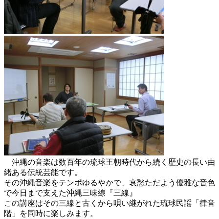
沖縄の音楽は数百年の琉球王朝時代から続く歴史の長い由
緒ある伝統芸能です。
その沖縄音楽をテンポゆるやかで、哀愁ただよう優雅な音色
で今日まで支えた沖縄三味線『三線』
この講座はその三線と古くから唄い継がれた琉球民謡「律音
階」を同時に楽しみます。