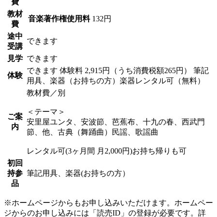
費
教材
音楽著作権使用料
132円
費
途中
できます
受講
見学
できます
できます
体験料
2,915円（うち消費税額265円）
筆記
体験
用具、楽器（お持ちの方）楽器レンタル可（無料）
教材費／別
＜テーマ＞
ご案
安里屋ユンタ、安波節、芭蕉布、十九の春、西武門
内
節、他、古典（舞踊曲）民謡、歌謡曲
レンタル可(3ヶ月間 月2,000円)お持ち帰りも可
初回
持参
筆記用具、楽器(お持ちの方）
品
※ホームページからもお申し込みいただけます。ホームペー
ジからのお申し込みには「読売ID」の登録が必要です。詳