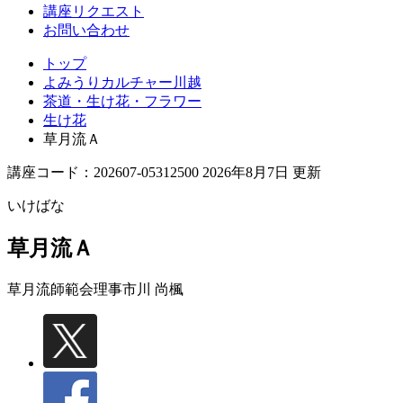
講座リクエスト
お問い合わせ
トップ
よみうりカルチャー川越
茶道・生け花・フラワー
生け花
草月流Ａ
講座コード：202607-05312500 2026年8月7日 更新
いけばな
草月流Ａ
草月流師範会理事
市川 尚楓