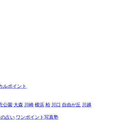
カルポイント
念公園
大森
川崎
横浜
柏
川口
自由が丘
川越
月の占い
ワンポイント写真塾