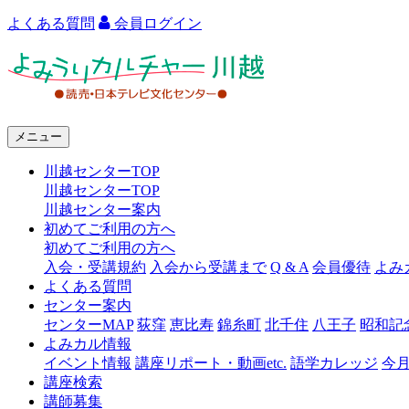
よくある質問
会員ログイン
よ
み
う
メニュー
り
川越センターTOP
カ
川越センターTOP
ル
川越センター案内
初めてご利用の方へ
チ
初めてご利用の方へ
ャ
入会・受講規約
入会から受講まで
Q & A
会員優待
よみ
よくある質問
ー
センター案内
センターMAP
荻窪
恵比寿
錦糸町
北千住
八王子
昭和記
川
よみカル情報
越
イベント情報
講座リポート・動画etc.
語学カレッジ
今
講座検索
講師募集