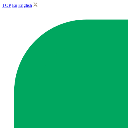
TOP
En
English