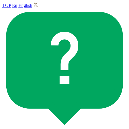
TOP
En
English