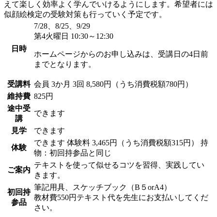
えて楽しく効率よく学んでいけるようにします。希望者には
似顔絵検定の受験対策も行っていく予定です。
7/28、8/25、9/29
第4火曜日 10:30～12:30
日時
ホームページからのお申し込みは、受講日の4日前
までとなります。
受講料
会員
3か月 3回 8,580円（うち消費税額780円）
維持費
825円
途中受
できます
講
見学
できます
できます
体験料
3,465円（うち消費税額315円）
持
体験
物：初回持参品と同じ
テキストを使って似せるコツを習得、実践してい
ご案内
きます。
筆記用具、スケッチブック（B５orA4）
初回持
教材費550円テキスト代を先生にお支払いしてくだ
参品
さい。