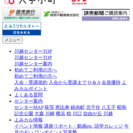
メニュー
川越センターTOP
川越センターTOP
川越センター案内
初めてご利用の方へ
初めてご利用の方へ
入会・受講規約
入会から受講まで
Q & A
会員優待
よ
みカルポイント
よくある質問
センター案内
センターMAP
荻窪
恵比寿
錦糸町
北千住
八王子
昭和
記念公園
大森
川崎
横浜
柏
川口
自由が丘
川越
よみカル情報
イベント情報
講座リポート・動画etc.
語学カレッジ
今
月の占い
ワンポイント写真塾