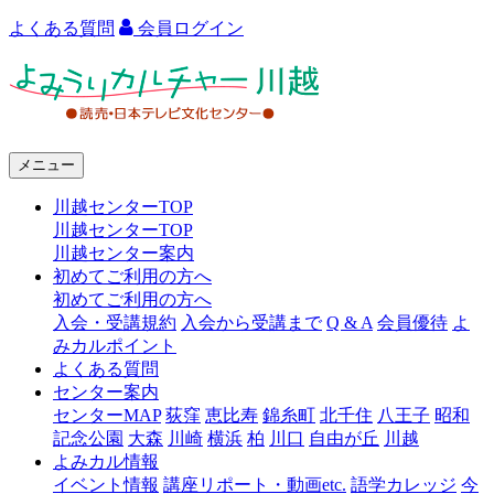
よくある質問
会員ログイン
よ
み
う
メニュー
り
川越センターTOP
カ
川越センターTOP
ル
川越センター案内
初めてご利用の方へ
チ
初めてご利用の方へ
ャ
入会・受講規約
入会から受講まで
Q & A
会員優待
よ
みカルポイント
ー
よくある質問
センター案内
川
センターMAP
荻窪
恵比寿
錦糸町
北千住
八王子
昭和
越
記念公園
大森
川崎
横浜
柏
川口
自由が丘
川越
よみカル情報
イベント情報
講座リポート・動画etc.
語学カレッジ
今