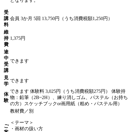
となります。
受
講
会員
3か月 5回 13,750円（うち消費税額1,250円）
料
維
持
1,375円
費
途
中
できます
受
講
見
できます
学
できます
体験料
3,025円（うち消費税額275円）
体験持
体
物：鉛筆（2B~2H）、練り消しゴム、パステル（お持ち
験
の方）スケッチブックor画用紙（粗め・パステル用）
教材費／別
＜テーマ＞
ご
・画材の扱い方