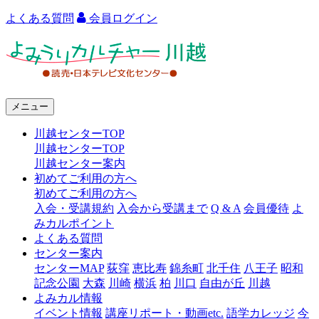
よくある質問
会員ログイン
よ
み
う
メニュー
り
川越センターTOP
カ
川越センターTOP
ル
川越センター案内
初めてご利用の方へ
チ
初めてご利用の方へ
ャ
入会・受講規約
入会から受講まで
Q & A
会員優待
よ
みカルポイント
ー
よくある質問
センター案内
川
センターMAP
荻窪
恵比寿
錦糸町
北千住
八王子
昭和
越
記念公園
大森
川崎
横浜
柏
川口
自由が丘
川越
よみカル情報
イベント情報
講座リポート・動画etc.
語学カレッジ
今