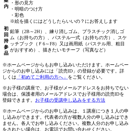
案
・形の見方
内
・明暗のつけ方
・彩色
※絵を描くにはどうしたらいいの？にお答えします
初
鉛筆（2B～2H）、練り消しゴム、プラスチック消しゴ
回
ム（お持ちの方）、パステル一式（お持ちの方）、スケ
持
ッチブック（Ｆ6～F8）又は画用紙（パステル用、粗目
参
がおすすめ）、描きたいモチーフ（写真など）
品
※ホームページからもお申し込みいただけます。ホームペー
ジからのお申し込みには「読売ID」の登録が必要です。詳
しくは
「初めてご利用の方へ」
をご覧ください。
※お子様の講座で、お子様がメールアドレスをお持ちでない
場合は、保護者用のメールアドレスでお子様用の読売IDを
登録できます。
お子様の受講申し込みをする方法
※ホームページからのお申し込みは、１講座につき１人の申
し込みができます。代表者の方が複数人分の申し込みはでき
ません。各人でお申し込みください。複数人分のお申し込み
をされたい場合は、お電話でお問い合わせください。