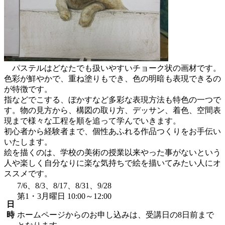
パステルはどなたでも扱いやすいチョーク状の画材です。
色彩が鮮やかで、重ね塗りもでき、色の明暗も表現できるの
が特徴です。
指などでこする、ぼかすなど多彩な表現方法も特色の一つで
す。物の見方から、構図の取り方、デッサン、着色、空間表
現まで様々な工程を順を追って学んでいきます。
初心者から経験者まで、個性あふれる作品つくりをお手伝い
いたします。
絵を描くのは、学校の美術の授業以来やった事がないという
人や楽しく自分なりに楽な気持ちで絵を描いてみたい人にオ
ススメです。
7/6、8/3、8/17、8/31、9/28
第1・3月曜日 10:00～12:00
日
時
ホームページからのお申し込みは、受講日の8日前まで