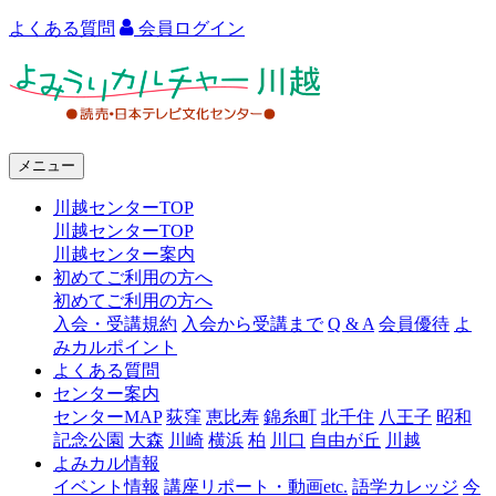
よくある質問
会員ログイン
よ
み
う
メニュー
り
川越センターTOP
カ
川越センターTOP
ル
川越センター案内
初めてご利用の方へ
チ
初めてご利用の方へ
ャ
入会・受講規約
入会から受講まで
Q & A
会員優待
よ
みカルポイント
ー
よくある質問
センター案内
川
センターMAP
荻窪
恵比寿
錦糸町
北千住
八王子
昭和
越
記念公園
大森
川崎
横浜
柏
川口
自由が丘
川越
よみカル情報
イベント情報
講座リポート・動画etc.
語学カレッジ
今