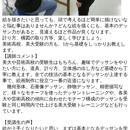
絵を描きたいと思っても、頭で考えるほど簡単に描けないな
と悩む事はありませんか？どんな絵を描くにも、基本のデッ
サン力があると、見違えるほど作品が良くなります。
計り方、構図の取り方等、楽しく学びましょう。
美術高校、美大受験の方も、1から基礎をしっかりお教えし
ます。
【講師コメント】
美大や芸術高校の受験生はもちろん、趣味でデッサンをやり
たい方にも、道具、計り方、立体感の出し方など基礎から丁
寧に教えます。全ての技法の基本となるデッサンが上達する
事で、絵画制作に役立つ一番の近道になります。
幾何形体、石膏像デッサン、静物デッサン、精密描写な
ど、様々なモチーフを使ったデッサントレーニングや、各美
大や芸術高校の傾向に合わせたモチーフ構成のデッサンを受
験と同じ時間内で仕上げる美大受験トレーニングなども行っ
ています。
【受講生の声】
絵が上手くなりたいと思い、まずは基本となるデッサンを学