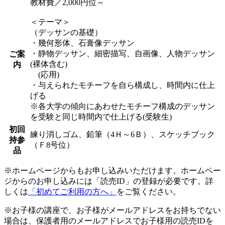
教材費／2,000円位～
＜テーマ＞
（デッサンの基礎）
・幾何形体、石膏像デッサン
・静物デッサン、細密描写、自画像、人物デッサン
ご案
(裸体含む)
内
(応用)
・与えられたモチーフを自ら構成し、時間内に仕上
げる
※各大学の傾向にあわせたモチーフ構成のデッサン
を受験と同じ時間内で仕上げる(受験生)
初回
練り消しゴム、鉛筆（4Ｈ～6Ｂ）、スケッチブック
持参
（Ｆ8号位）
品
※ホームページからもお申し込みいただけます。ホームペー
ジからのお申し込みには「読売ID」の登録が必要です。詳
しくは
「初めてご利用の方へ」
をご覧ください。
※お子様の講座で、お子様がメールアドレスをお持ちでない
場合は、保護者用のメールアドレスでお子様用の読売IDを