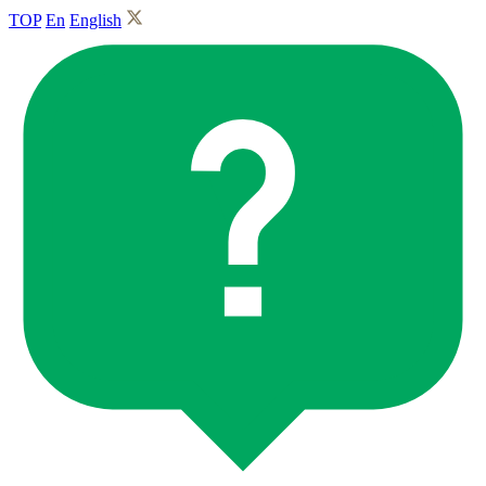
TOP
En
English