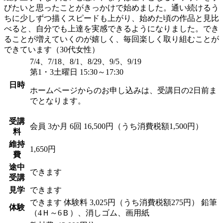
びたいと思ったことがきっかけで始めました。通い続けるう
ちに少しずつ描くスピードも上がり、始めた頃の作品と見比
べると、自分でも上達を実感できるようになりました。でき
ることが増えていくのが嬉しく、毎回楽しく取り組むことが
できています（30代女性）
7/4、7/18、8/1、8/29、9/5、9/19
第1・3土曜日 15:30～17:30
日時
ホームページからのお申し込みは、受講日の2日前ま
でとなります。
受講
会員
3か月 6回 16,500円（うち消費税額1,500円）
料
維持
1,650円
費
途中
できます
受講
見学
できます
できます
体験料
3,025円（うち消費税額275円）
鉛筆
体験
（4Ｈ～6Ｂ）、消しゴム、画用紙