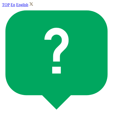
TOP
En
English