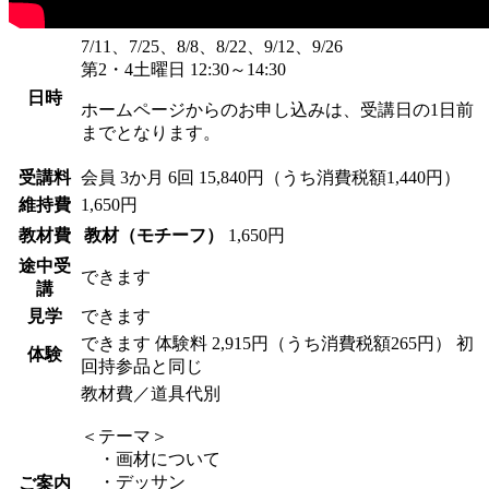
7/11、7/25、8/8、8/22、9/12、9/26
第2・4土曜日 12:30～14:30
日時
ホームページからのお申し込みは、受講日の1日前
までとなります。
受講料
会員
3か月 6回 15,840円（うち消費税額1,440円）
維持費
1,650円
教材費
教材（モチーフ）
1,650円
途中受
できます
講
見学
できます
できます
体験料
2,915円（うち消費税額265円）
初
体験
回持参品と同じ
教材費／道具代別
＜テーマ＞
・画材について
・デッサン
ご案内