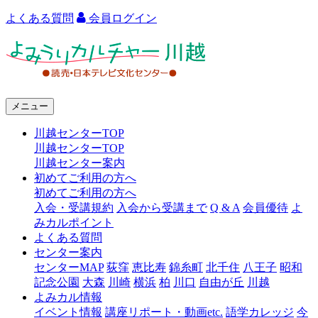
よくある質問
会員ログイン
よ
み
う
メニュー
り
川越センターTOP
カ
川越センターTOP
ル
川越センター案内
初めてご利用の方へ
チ
初めてご利用の方へ
ャ
入会・受講規約
入会から受講まで
Q & A
会員優待
よ
みカルポイント
ー
よくある質問
センター案内
川
センターMAP
荻窪
恵比寿
錦糸町
北千住
八王子
昭和
越
記念公園
大森
川崎
横浜
柏
川口
自由が丘
川越
よみカル情報
イベント情報
講座リポート・動画etc.
語学カレッジ
今