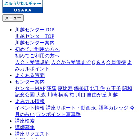
メニュー
川越センターTOP
川越センターTOP
川越センター案内
初めてご利用の方へ
初めてご利用の方へ
入会・受講規約
入会から受講まで
Q & A
会員優待
よ
みカルポイント
よくある質問
センター案内
センターMAP
荻窪
恵比寿
錦糸町
北千住
八王子
昭和
記念公園
大森
川崎
横浜
柏
川口
自由が丘
川越
よみカル情報
イベント情報
講座リポート・動画etc.
語学カレッジ
今
月の占い
ワンポイント写真塾
講座検索
講師募集
講座リクエスト