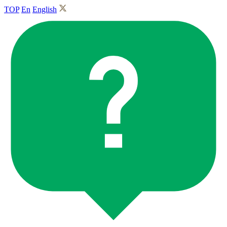
TOP
En
English