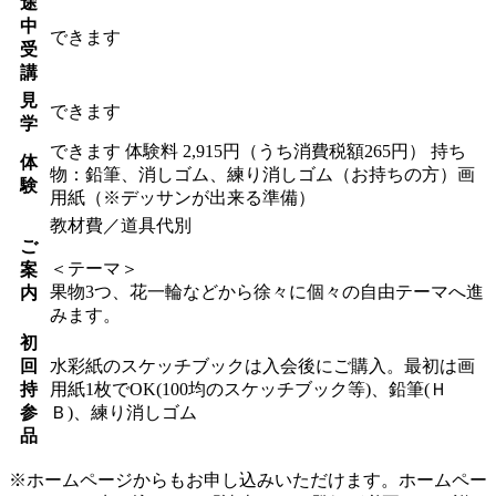
途
中
できます
受
講
見
できます
学
できます
体験料
2,915円（うち消費税額265円）
持ち
体
物：鉛筆、消しゴム、練り消しゴム（お持ちの方）画
験
用紙（※デッサンが出来る準備）
教材費／道具代別
ご
＜テーマ＞
案
果物3つ、花一輪などから徐々に個々の自由テーマへ進
内
みます。
初
回
水彩紙のスケッチブックは入会後にご購入。最初は画
持
用紙1枚でOK(100均のスケッチブック等)、鉛筆(Ｈ
参
Ｂ)、練り消しゴム
品
※ホームページからもお申し込みいただけます。ホームペー