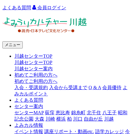
よくある質問
会員ログイン
よ
み
う
メニュー
り
川越センターTOP
カ
川越センターTOP
ル
川越センター案内
初めてご利用の方へ
チ
初めてご利用の方へ
ャ
入会・受講規約
入会から受講まで
Q & A
会員優待
よ
みカルポイント
ー
よくある質問
センター案内
川
センターMAP
荻窪
恵比寿
錦糸町
北千住
八王子
昭和
越
記念公園
大森
川崎
横浜
柏
川口
自由が丘
川越
よみカル情報
イベント情報
講座リポート・動画etc.
語学カレッジ
今