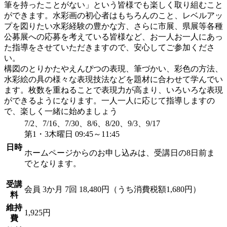
筆を持ったことがない」という皆様でも楽しく取り組むこと
ができます。水彩画の初心者はもちろんのこと、レベルアッ
プを図りたい水彩経験の豊かな方、さらに市展、県展等各種
公募展への応募を考えている皆様など、お一人お一人にあっ
た指導をさせていただきますので、安心してご参加くださ
い。
構図のとりかたやえんぴつの表現、筆づかい、彩色の方法、
水彩絵の具の様々な表現技法などを題材に合わせて学んでい
ます。枚数を重ねることで表現力が高まり、いろいろな表現
ができるようになります。一人一人に応じて指導しますの
で、楽しく一緒に始めましょう
7/2、7/16、7/30、8/6、8/20、9/3、9/17
第1・3木曜日 09:45～11:45
日時
ホームページからのお申し込みは、受講日の8日前ま
でとなります。
受講
会員
3か月 7回 18,480円（うち消費税額1,680円）
料
維持
1,925円
費