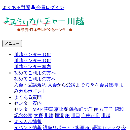
よくある質問
会員ログイン
よ
み
う
メニュー
り
川越センターTOP
カ
川越センターTOP
ル
川越センター案内
初めてご利用の方へ
チ
初めてご利用の方へ
ャ
入会・受講規約
入会から受講まで
Q & A
会員優待
よ
みカルポイント
ー
よくある質問
センター案内
川
センターMAP
荻窪
恵比寿
錦糸町
北千住
八王子
昭和
越
記念公園
大森
川崎
横浜
柏
川口
自由が丘
川越
よみカル情報
イベント情報
講座リポート・動画etc.
語学カレッジ
今