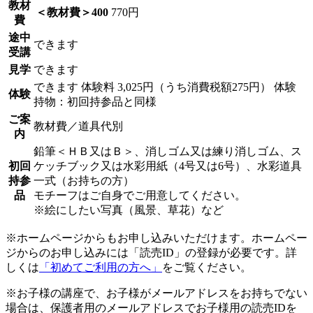
教材
＜教材費＞400
770円
費
途中
できます
受講
見学
できます
できます
体験料
3,025円（うち消費税額275円）
体験
体験
持物：初回持参品と同様
ご案
教材費／道具代別
内
鉛筆＜ＨＢ又はＢ＞、消しゴム又は練り消しゴム、ス
初回
ケッチブック又は水彩用紙（4号又は6号）、水彩道具
持参
一式（お持ちの方）
品
モチーフはご自身でご用意してください。
※絵にしたい写真（風景、草花）など
※ホームページからもお申し込みいただけます。ホームペー
ジからのお申し込みには「読売ID」の登録が必要です。詳
しくは
「初めてご利用の方へ」
をご覧ください。
※お子様の講座で、お子様がメールアドレスをお持ちでない
場合は、保護者用のメールアドレスでお子様用の読売IDを