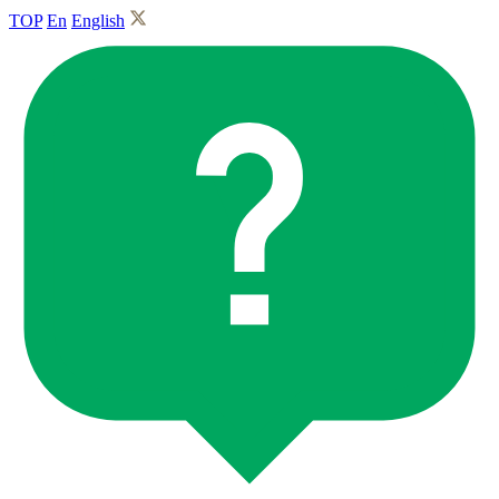
TOP
En
English