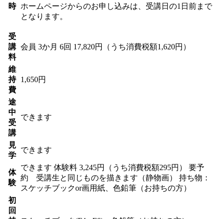
時
ホームページからのお申し込みは、受講日の1日前まで
となります。
受
講
会員
3か月 6回 17,820円（うち消費税額1,620円）
料
維
持
1,650円
費
途
中
できます
受
講
見
できます
学
できます
体験料
3,245円（うち消費税額295円）
要予
体
約 受講生と同じものを描きます（静物画） 持ち物：
験
スケッチブックor画用紙、色鉛筆（お持ちの方）
初
回