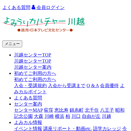
よくある質問
会員ログイン
よ
み
う
メニュー
り
川越センターTOP
カ
川越センターTOP
ル
川越センター案内
初めてご利用の方へ
チ
初めてご利用の方へ
ャ
入会・受講規約
入会から受講まで
Q & A
会員優待
よ
みカルポイント
ー
よくある質問
センター案内
川
センターMAP
荻窪
恵比寿
錦糸町
北千住
八王子
昭和
越
記念公園
大森
川崎
横浜
柏
川口
自由が丘
川越
よみカル情報
イベント情報
講座リポート・動画etc.
語学カレッジ
今