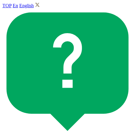
TOP
En
English