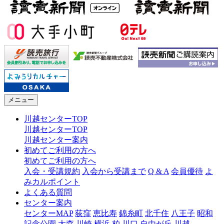
メニュー
川越センターTOP
川越センターTOP
川越センター案内
初めてご利用の方へ
初めてご利用の方へ
入会・受講規約
入会から受講まで
Q & A
会員優待
よ
みカルポイント
よくある質問
センター案内
センターMAP
荻窪
恵比寿
錦糸町
北千住
八王子
昭和
記念公園
大森
川崎
横浜
柏
川口
自由が丘
川越