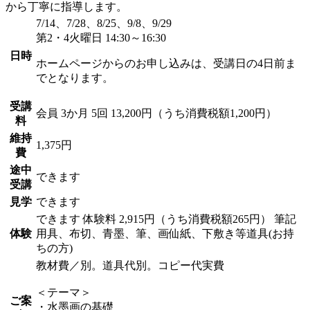
から丁寧に指導します。
7/14、7/28、8/25、9/8、9/29
第2・4火曜日 14:30～16:30
日時
ホームページからのお申し込みは、受講日の4日前ま
でとなります。
受講
会員
3か月 5回 13,200円（うち消費税額1,200円）
料
維持
1,375円
費
途中
できます
受講
見学
できます
できます
体験料
2,915円（うち消費税額265円）
筆記
体験
用具、布切、青墨、筆、画仙紙、下敷き等道具(お持
ちの方)
教材費／別。道具代別。コピー代実費
＜テーマ＞
ご案
・水墨画の基礎