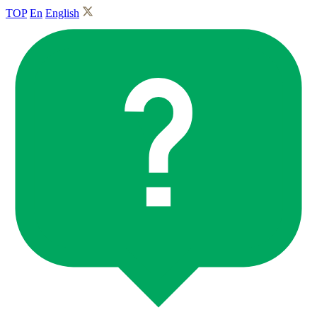
TOP
En
English