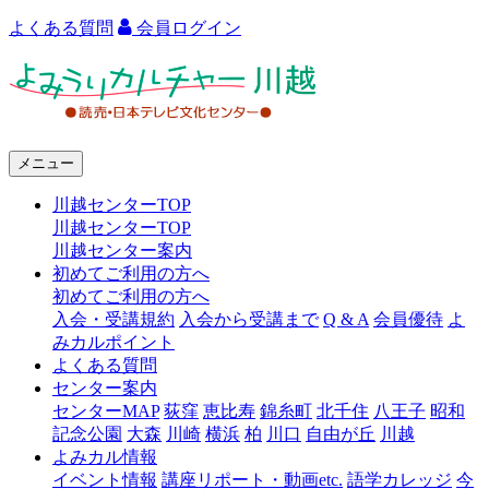
よくある質問
会員ログイン
よ
み
う
メニュー
り
川越センターTOP
カ
川越センターTOP
ル
川越センター案内
初めてご利用の方へ
チ
初めてご利用の方へ
ャ
入会・受講規約
入会から受講まで
Q & A
会員優待
よ
みカルポイント
ー
よくある質問
センター案内
川
センターMAP
荻窪
恵比寿
錦糸町
北千住
八王子
昭和
越
記念公園
大森
川崎
横浜
柏
川口
自由が丘
川越
よみカル情報
イベント情報
講座リポート・動画etc.
語学カレッジ
今