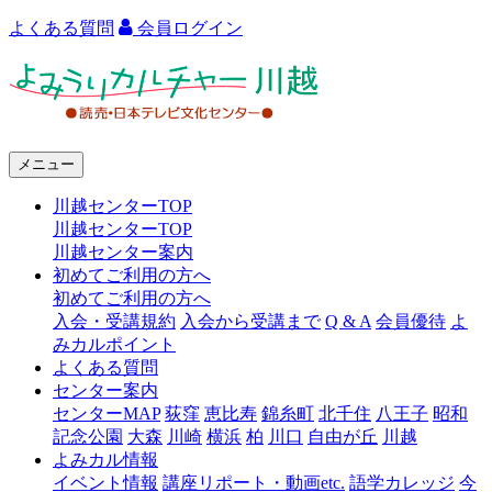
よくある質問
会員ログイン
よ
み
う
メニュー
り
川越センターTOP
カ
川越センターTOP
ル
川越センター案内
初めてご利用の方へ
チ
初めてご利用の方へ
ャ
入会・受講規約
入会から受講まで
Q & A
会員優待
よ
みカルポイント
ー
よくある質問
センター案内
川
センターMAP
荻窪
恵比寿
錦糸町
北千住
八王子
昭和
越
記念公園
大森
川崎
横浜
柏
川口
自由が丘
川越
よみカル情報
イベント情報
講座リポート・動画etc.
語学カレッジ
今