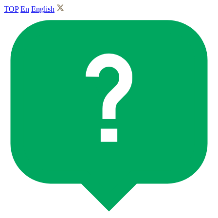
TOP
En
English