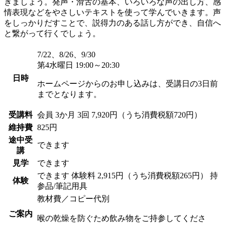
きましょう。発声・滑舌の基本、いろいろな声の出し方、感
情表現などをやさしいテキストを使って学んでいきます。声
をしっかりだすことで、説得力のある話し方ができ、自信へ
と繋がって行くでしょう。
7/22、8/26、9/30
第4水曜日 19:00～20:30
日時
ホームページからのお申し込みは、受講日の3日前
までとなります。
受講料
会員
3か月 3回 7,920円（うち消費税額720円）
維持費
825円
途中受
できます
講
見学
できます
できます
体験料
2,915円（うち消費税額265円）
持
体験
参品/筆記用具
教材費／コピー代別
ご案内
喉の乾燥を防ぐため飲み物をご持参してくださ