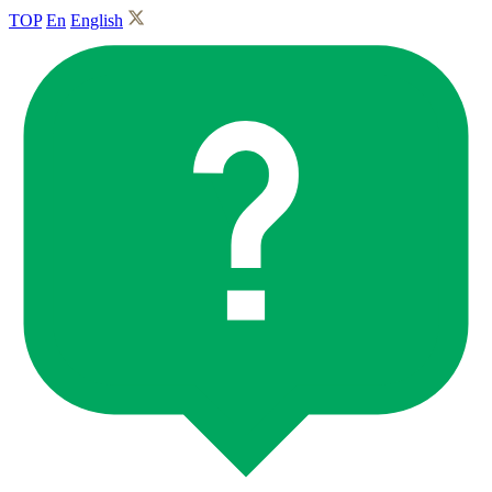
TOP
En
English