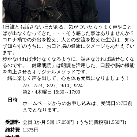
1日誰とも話さない日がある。気がついたらうまく声やこと
ばが出なくなってきた・・・そう感じた事はありませんか？
コロナ禍での外出を控え、人との交流を控えた生活は、知ら
ず知らずのうちに、お口と脳の健康にダメージをあたえてい
ます。
歩かなければ歩けなくなるように、話さなければ話せなくな
るのです。「健康朗読」は朗読を活用した、口腔や脳の機能
を向上させるオリジナルメソッドです。
一緒に楽しく声を出して、心も体も元気になりましょう！
7/9、7/23、8/27、9/10、9/24
第2・4木曜日 15:30～17:00
日時
ホームページからのお申し込みは、受講日の7日前
までとなります。
受講料
会員
3か月 5回 17,050円（うち消費税額1,550円）
維持費
1,375円