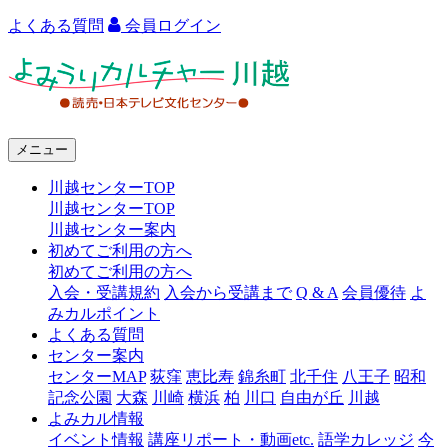
よくある質問
会員ログイン
よ
み
う
メニュー
り
川越センターTOP
カ
川越センターTOP
ル
川越センター案内
初めてご利用の方へ
チ
初めてご利用の方へ
ャ
入会・受講規約
入会から受講まで
Q & A
会員優待
よ
みカルポイント
ー
よくある質問
センター案内
川
センターMAP
荻窪
恵比寿
錦糸町
北千住
八王子
昭和
越
記念公園
大森
川崎
横浜
柏
川口
自由が丘
川越
よみカル情報
イベント情報
講座リポート・動画etc.
語学カレッジ
今