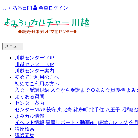
よくある質問
会員ログイン
よ
み
う
メニュー
り
川越センターTOP
カ
川越センターTOP
ル
川越センター案内
初めてご利用の方へ
チ
初めてご利用の方へ
ャ
入会・受講規約
入会から受講まで
Q & A
会員優待
よみ
よくある質問
ー
センター案内
センターMAP
荻窪
恵比寿
錦糸町
北千住
八王子
昭和記
川
よみカル情報
越
イベント情報
講座リポート・動画etc.
語学カレッジ
今
講座検索
講師募集