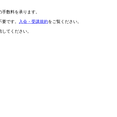
の手数料を承ります。
不要です。
入会・受講規約
をご覧ください。
信してください。