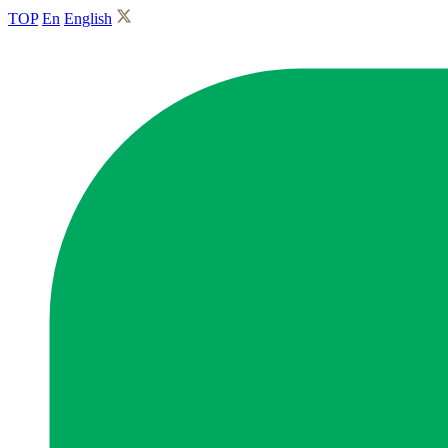
TOP
En
English