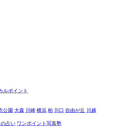
カルポイント
念公園
大森
川崎
横浜
柏
川口
自由が丘
川越
月の占い
ワンポイント写真塾