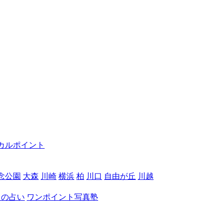
カルポイント
念公園
大森
川崎
横浜
柏
川口
自由が丘
川越
月の占い
ワンポイント写真塾