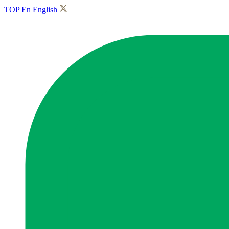
TOP
En
English