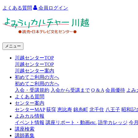
よくある質問
会員ログイン
よ
み
う
メニュー
り
川越センターTOP
カ
川越センターTOP
ル
川越センター案内
初めてご利用の方へ
チ
初めてご利用の方へ
ャ
入会・受講規約
入会から受講まで
Q & A
会員優待
よみ
よくある質問
ー
センター案内
センターMAP
荻窪
恵比寿
錦糸町
北千住
八王子
昭和記
川
よみカル情報
越
イベント情報
講座リポート・動画etc.
語学カレッジ
今
講座検索
講師募集