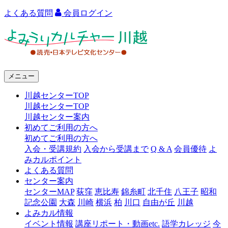
よくある質問
会員ログイン
よ
み
う
メニュー
り
川越センターTOP
カ
川越センターTOP
ル
川越センター案内
初めてご利用の方へ
チ
初めてご利用の方へ
ャ
入会・受講規約
入会から受講まで
Q & A
会員優待
よ
みカルポイント
ー
よくある質問
センター案内
川
センターMAP
荻窪
恵比寿
錦糸町
北千住
八王子
昭和
越
記念公園
大森
川崎
横浜
柏
川口
自由が丘
川越
よみカル情報
イベント情報
講座リポート・動画etc.
語学カレッジ
今