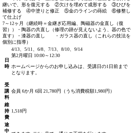
継いで、形を復元する ②欠けを埋めて成形する ③ひびを
補修する ④中塗りと修正 ⑤金のラインの蒔絵 ⑥修整し
て仕上げ
7～12ヶ月（継続時＝金継ぎ応用編、陶磁器の金直し（復
習））・陶器の共直し（修理の跡が見えないよう、器の色で
直す）・漆器の直し ・ガラス器の直し（これらの技法を
個別に指導）
4/13、5/11、6/8、7/13、8/10、9/14
第2月曜日 10:00～12:30
日
時
ホームページからのお申し込みは、受講日の1日前まで
となります。
受
講
会員
6か月 6回 21,780円（うち消費税額1,980円）
料
維
持
1,518円
費
途
中