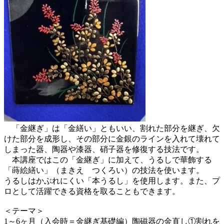
「金継ぎ」は「金繕い」ともいい、割れた部分を継ぎ、欠
けた部分を成形し、その部分に金銀のラインを入れて壊れて
しまった器、陶器や漆器、硝子器を修復する技法です。
本講座ではこの「金継ぎ」に加えて、うるしで華飾する
「蒔絵繕い」（まきえ つくろい）の技法を使います。
うるしはかぶれにくい「本うるし」を使用します。また、プ
ロとして活躍できる資格を取ることもできます。
＜テーマ＞
1～6ヶ月（入会時＝金継ぎ基礎編）陶磁器の金直し①割れを