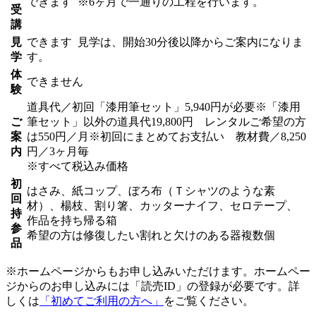
できます
※6ヶ月で一通りの工程を行います。
受
講
見
できます
見学は、開始30分後以降からご案内になりま
学
す。
体
できません
験
道具代／初回「漆用筆セット」5,940円が必要※「漆用
ご
筆セット」以外の道具代19,800円 レンタルご希望の方
案
は550円／月※初回にまとめてお支払い 教材費／8,250
内
円／3ヶ月毎
※すべて税込み価格
初
はさみ、紙コップ、ぼろ布（Ｔシャツのような素
回
材）、楊枝、割り箸、カッターナイフ、セロテープ、
持
作品を持ち帰る箱
参
希望の方は修復したい割れと欠けのある器複数個
品
※ホームページからもお申し込みいただけます。ホームペー
ジからのお申し込みには「読売ID」の登録が必要です。詳
しくは
「初めてご利用の方へ」
をご覧ください。