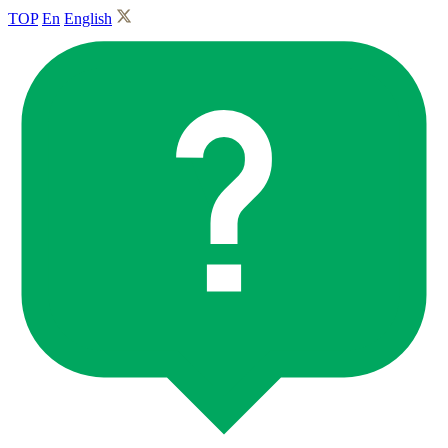
TOP
En
English