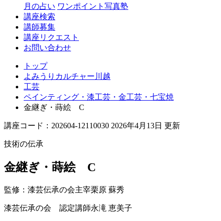
月の占い
ワンポイント写真塾
講座検索
講師募集
講座リクエスト
お問い合わせ
トップ
よみうりカルチャー川越
工芸
ペインティング・漆工芸・金工芸・七宝焼
金継ぎ・蒔絵 C
講座コード：202604-12110030 2026年4月13日 更新
技術の伝承
金継ぎ・蒔絵 C
監修：漆芸伝承の会主宰
栗原 蘇秀
漆芸伝承の会 認定講師
永滝 恵美子