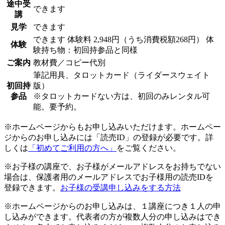
途中受
できます
講
見学
できます
できます
体験料
2,948円（うち消費税額268円）
体
体験
験持ち物：初回持参品と同様
ご案内
教材費／コピー代別
筆記用具、タロットカード（ライダースウェイト
初回持
版）
参品
※タロットカードない方は、初回のみレンタル可
能。要予約。
※ホームページからもお申し込みいただけます。ホームペー
ジからのお申し込みには「読売ID」の登録が必要です。詳
しくは
「初めてご利用の方へ」
をご覧ください。
※お子様の講座で、お子様がメールアドレスをお持ちでない
場合は、保護者用のメールアドレスでお子様用の読売IDを
登録できます。
お子様の受講申し込みをする方法
※ホームページからのお申し込みは、１講座につき１人の申
し込みができます。代表者の方が複数人分の申し込みはでき