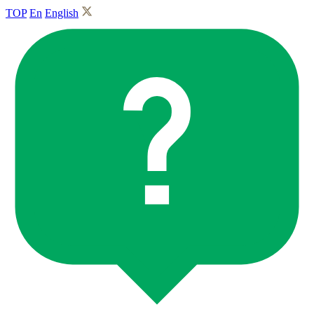
TOP
En
English