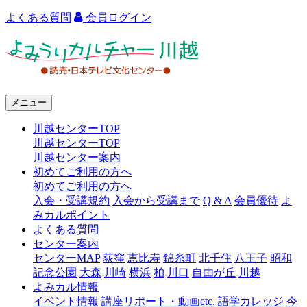
よくある質問
会員ログイン
よ
み
う
メニュー
り
川越センターTOP
カ
川越センターTOP
ル
川越センター案内
初めてご利用の方へ
チ
初めてご利用の方へ
ャ
入会・受講規約
入会から受講まで
Q & A
会員優待
よ
みカルポイント
ー
よくある質問
センター案内
川
センターMAP
荻窪
恵比寿
錦糸町
北千住
八王子
昭和
越
記念公園
大森
川崎
横浜
柏
川口
自由が丘
川越
よみカル情報
イベント情報
講座リポート・動画etc.
語学カレッジ
今