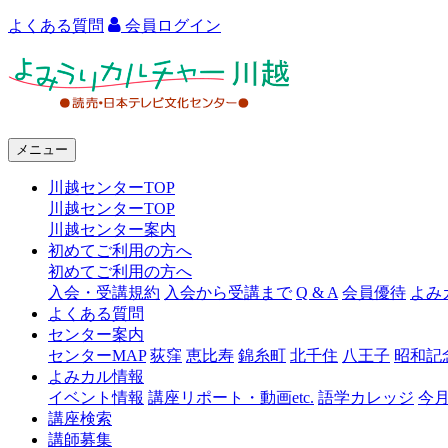
よくある質問
会員ログイン
よ
み
う
メニュー
り
川越センターTOP
カ
川越センターTOP
ル
川越センター案内
初めてご利用の方へ
チ
初めてご利用の方へ
ャ
入会・受講規約
入会から受講まで
Q & A
会員優待
よみ
よくある質問
ー
センター案内
センターMAP
荻窪
恵比寿
錦糸町
北千住
八王子
昭和記
川
よみカル情報
越
イベント情報
講座リポート・動画etc.
語学カレッジ
今
講座検索
講師募集