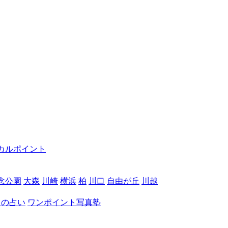
カルポイント
念公園
大森
川崎
横浜
柏
川口
自由が丘
川越
月の占い
ワンポイント写真塾