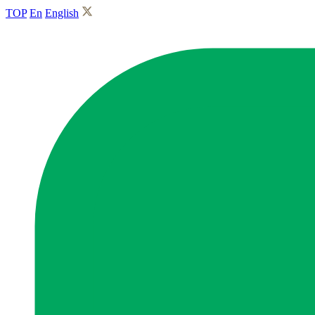
TOP
En
English