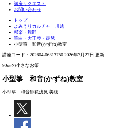
講座リクエスト
お問い合わせ
トップ
よみうりカルチャー川越
邦楽・舞踊
箏曲・大正琴・琵琶
小型箏 和音(かずね)教室
講座コード：202604-06313750 2026年7月27日 更新
90㎝の小さなお筝
小型箏 和音(かずね)教室
小型筝 和音師範
浅見 美枝