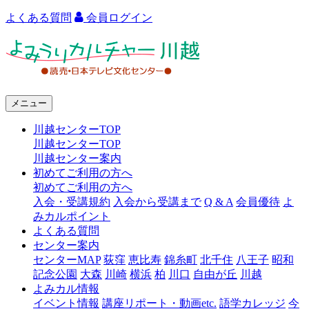
よくある質問
会員ログイン
よ
み
う
メニュー
り
川越センターTOP
カ
川越センターTOP
ル
川越センター案内
初めてご利用の方へ
チ
初めてご利用の方へ
ャ
入会・受講規約
入会から受講まで
Q & A
会員優待
よ
みカルポイント
ー
よくある質問
センター案内
川
センターMAP
荻窪
恵比寿
錦糸町
北千住
八王子
昭和
越
記念公園
大森
川崎
横浜
柏
川口
自由が丘
川越
よみカル情報
イベント情報
講座リポート・動画etc.
語学カレッジ
今