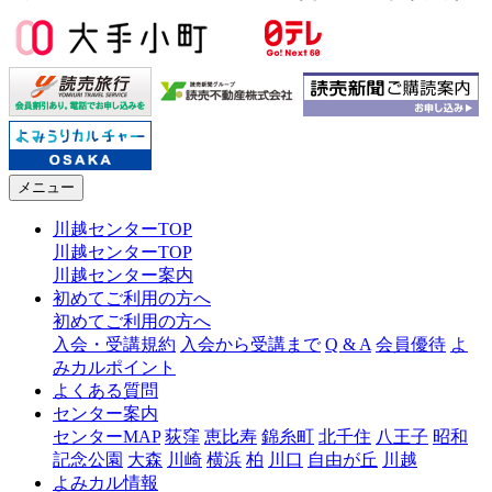
メニュー
川越センターTOP
川越センターTOP
川越センター案内
初めてご利用の方へ
初めてご利用の方へ
入会・受講規約
入会から受講まで
Q & A
会員優待
よ
みカルポイント
よくある質問
センター案内
センターMAP
荻窪
恵比寿
錦糸町
北千住
八王子
昭和
記念公園
大森
川崎
横浜
柏
川口
自由が丘
川越
よみカル情報