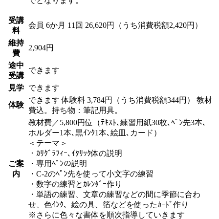
でとなります。
受講
会員
6か月 11回 26,620円（うち消費税額2,420円）
料
維持
2,904円
費
途中
できます
受講
見学
できます
できます
体験料
3,784円（うち消費税額344円）
教材
体験
費込。持ち物：筆記用具。
教材費／5,800円位（ﾃｷｽﾄ､練習用紙30枚､ﾍﾟﾝ先3本､
ホルダー1本､黒ｲﾝｸ1本､絵皿､カード）
＜テーマ＞
・ｶﾘｸﾞﾗﾌｨｰ､ｲﾀﾘｯｸ体の説明
ご案
・専用ﾍﾟﾝの説明
内
・C-2のﾍﾟﾝ先を使って小文字の練習
・数字の練習とｶﾚﾝﾀﾞｰ作り
・単語の練習、文章の練習などの間に季節に合わ
せ、色ｲﾝｸ、絵の具、箔などを使ったｶｰﾄﾞ作り
※さらに色々な書体を順次指導していきます