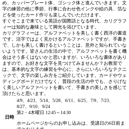
め、カッパープレート体、ゴシック体と進んでいきます。文
字の練習の他に季節、行事に合わせ色インクや絵の具、箔な
どを使ったカード作りも楽しんでいただけます。
すぐそこまで来ている英語が国際語となる時代、カリグラフ
ィーは知的な趣味として脚光を浴びています。
カリグラフィーは、アルファベットを美しく書く西洋の書道
です。活字ではよく見かけるアルファベットですが、手書き
で、しかも美しく書けるということは、意外と知られていな
いようです。皆さんの生活の中で、アルファベットを書く機
会はそう多くはないかと思いますが、いろいろな書体があり
ますので、お好きな文字を見つけてみませんか？お教室で
は、基本的な文字の練習を中心に、さらにいろいろなテクニ
ックで、文字の楽しみ方をご紹介しています。カードやウェ
ディングボードだけでなく、普段の生活の中でも、さりげな
く美しいアルファベットを書いて、手書きの美しさを感じて
頂けたらと思います。
4/9、4/23、5/14、5/28、6/11、6/25、7/9、7/23、
8/27、9/10、9/24
第2・4木曜日 12:45～14:30
日時
ホームページからのお申し込みは、受講日の6日前ま