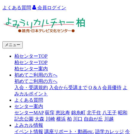
よくある質問
会員ログイン
よ
み
う
メニュー
り
柏センターTOP
カ
柏センターTOP
ル
柏センター案内
初めてご利用の方へ
チ
初めてご利用の方へ
ャ
入会・受講規約
入会から受講まで
Q & A
会員優待
よ
みカルポイント
ー
よくある質問
センター案内
柏
センターMAP
荻窪
恵比寿
錦糸町
北千住
八王子
昭和
記念公園
大森
川崎
横浜
柏
川口
自由が丘
川越
よみカル情報
イベント情報
講座リポート・動画etc.
語学カレッジ
今