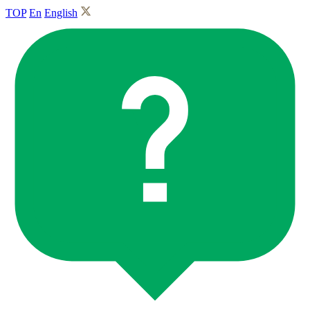
TOP
En
English