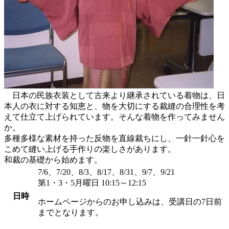
日本の民族衣装として古来より継承されている着物は、日
本人の衣に対する知恵と、物を大切にする裁縫の合理性を考
えて仕立て上げられています。そんな着物を作ってみません
か。
多種多様な素材を持った反物を直線裁ちにし、一針一針心を
こめて縫い上げる手作りの楽しさがあります。
和裁の基礎から始めます。
7/6、7/20、8/3、8/17、8/31、9/7、9/21
第1・3・5月曜日 10:15～12:15
日時
ホームページからのお申し込みは、受講日の7日前
までとなります。