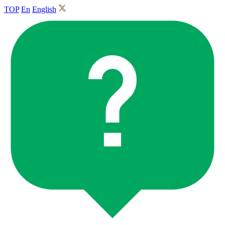
TOP
En
English