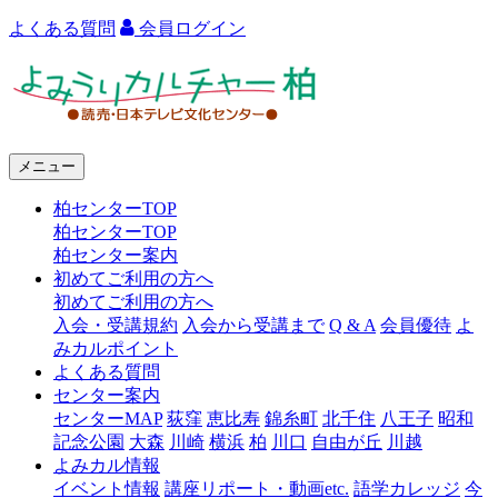
よくある質問
会員ログイン
よ
み
う
メニュー
り
柏センターTOP
カ
柏センターTOP
ル
柏センター案内
初めてご利用の方へ
チ
初めてご利用の方へ
ャ
入会・受講規約
入会から受講まで
Q & A
会員優待
よ
みカルポイント
ー
よくある質問
センター案内
柏
センターMAP
荻窪
恵比寿
錦糸町
北千住
八王子
昭和
記念公園
大森
川崎
横浜
柏
川口
自由が丘
川越
よみカル情報
イベント情報
講座リポート・動画etc.
語学カレッジ
今