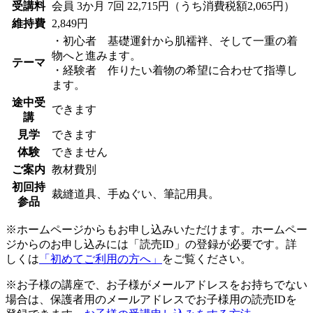
受講料
会員
3か月 7回 22,715円（うち消費税額2,065円）
維持費
2,849円
・初心者 基礎運針から肌襦袢、そして一重の着
物へと進みます。
テーマ
・経験者 作りたい着物の希望に合わせて指導し
ます。
途中受
できます
講
見学
できます
体験
できません
ご案内
教材費別
初回持
裁縫道具、手ぬぐい、筆記用具。
参品
※ホームページからもお申し込みいただけます。ホームペー
ジからのお申し込みには「読売ID」の登録が必要です。詳
しくは
「初めてご利用の方へ」
をご覧ください。
※お子様の講座で、お子様がメールアドレスをお持ちでない
場合は、保護者用のメールアドレスでお子様用の読売IDを