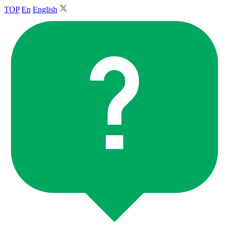
TOP
En
English