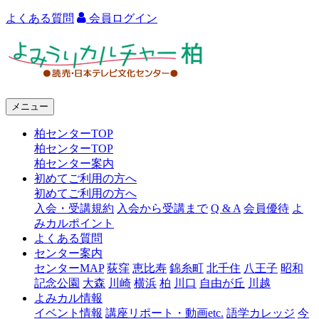
よくある質問
会員ログイン
よ
み
う
メニュー
り
柏センターTOP
カ
柏センターTOP
ル
柏センター案内
初めてご利用の方へ
チ
初めてご利用の方へ
ャ
入会・受講規約
入会から受講まで
Q & A
会員優待
よ
みカルポイント
ー
よくある質問
センター案内
柏
センターMAP
荻窪
恵比寿
錦糸町
北千住
八王子
昭和
記念公園
大森
川崎
横浜
柏
川口
自由が丘
川越
よみカル情報
イベント情報
講座リポート・動画etc.
語学カレッジ
今