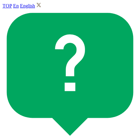
TOP
En
English