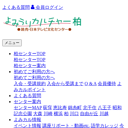
よくある質問
会員ログイン
よ
み
う
メニュー
り
柏センターTOP
カ
柏センターTOP
ル
柏センター案内
初めてご利用の方へ
チ
初めてご利用の方へ
ャ
入会・受講規約
入会から受講まで
Q & A
会員優待
よ
みカルポイント
ー
よくある質問
センター案内
柏
センターMAP
荻窪
恵比寿
錦糸町
北千住
八王子
昭和
記念公園
大森
川崎
横浜
柏
川口
自由が丘
川越
よみカル情報
イベント情報
講座リポート・動画etc.
語学カレッジ
今