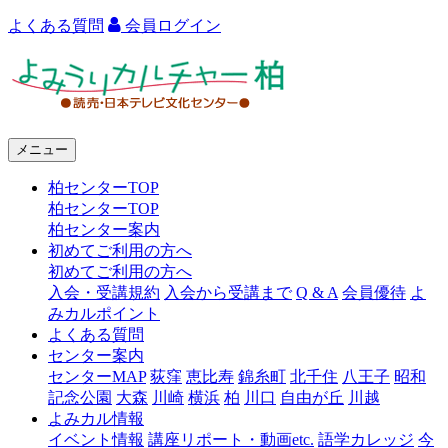
よくある質問
会員ログイン
よ
み
う
メニュー
り
柏センターTOP
カ
柏センターTOP
ル
柏センター案内
初めてご利用の方へ
チ
初めてご利用の方へ
ャ
入会・受講規約
入会から受講まで
Q & A
会員優待
よ
みカルポイント
ー
よくある質問
センター案内
柏
センターMAP
荻窪
恵比寿
錦糸町
北千住
八王子
昭和
記念公園
大森
川崎
横浜
柏
川口
自由が丘
川越
よみカル情報
イベント情報
講座リポート・動画etc.
語学カレッジ
今