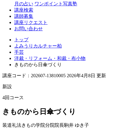
月の占い
ワンポイント写真塾
講座検索
講師募集
講座リクエスト
お問い合わせ
トップ
よみうりカルチャー柏
手芸
洋裁・リフォーム・和裁・布小物
きものから日傘づくり
講座コード：202607-13810005 2026年4月8日 更新
新設
4回コース
きものから日傘づくり
装道礼法きもの学院分院院長
駒井 ゆき子