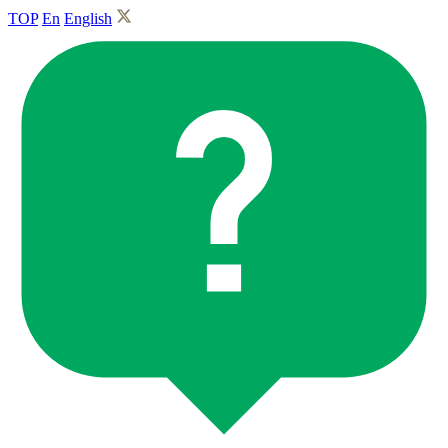
TOP
En
English