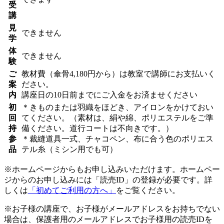
受
講
見
できません
学
体
できません
験
ご
教材費（傘骨4,180円から）は教室で講師にお支払いく
案
ださい。
内
講座日の10日前までにご入金をお済ませください
初
＊きものまたは羽織をほどき、アイロンをかけておい
回
てください。（素材は、絹や綿、ポリエステルをご準
持
備ください。道行コートは不向きです。）
参
＊裁縫道具一式、チャコペン、布に合う色のポリエス
品
テル糸（ミシン用でも可）
※ホームページからもお申し込みいただけます。ホームペー
ジからのお申し込みには「読売ID」の登録が必要です。詳
しくは
「初めてご利用の方へ」
をご覧ください。
※お子様の講座で、お子様がメールアドレスをお持ちでない
場合は、保護者用のメールアドレスでお子様用の読売IDを