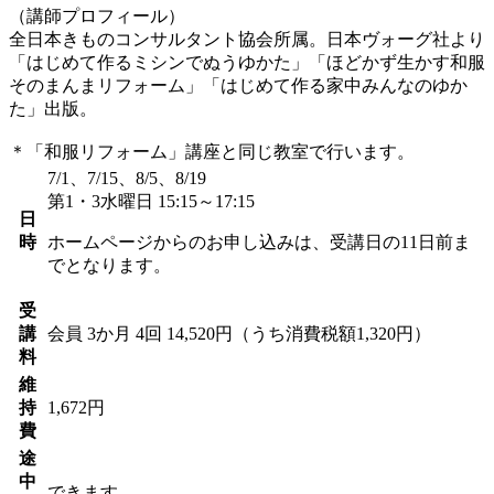
（講師プロフィール）
全日本きものコンサルタント協会所属。日本ヴォーグ社より
「はじめて作るミシンでぬうゆかた」「ほどかず生かす和服
そのまんまリフォーム」「はじめて作る家中みんなのゆか
た」出版。
＊「和服リフォーム」講座と同じ教室で行います。
7/1、7/15、8/5、8/19
第1・3水曜日 15:15～17:15
日
時
ホームページからのお申し込みは、受講日の11日前ま
でとなります。
受
講
会員
3か月 4回 14,520円（うち消費税額1,320円）
料
維
持
1,672円
費
途
中
できます