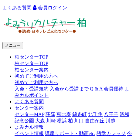
よくある質問
会員ログイン
よ
み
う
メニュー
り
柏センターTOP
カ
柏センターTOP
ル
柏センター案内
初めてご利用の方へ
チ
初めてご利用の方へ
ャ
入会・受講規約
入会から受講まで
Q & A
会員優待
よ
みカルポイント
ー
よくある質問
センター案内
柏
センターMAP
荻窪
恵比寿
錦糸町
北千住
八王子
昭和
記念公園
大森
川崎
横浜
柏
川口
自由が丘
川越
よみカル情報
イベント情報
講座リポート・動画etc.
語学カレッジ
今