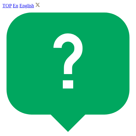
TOP
En
English