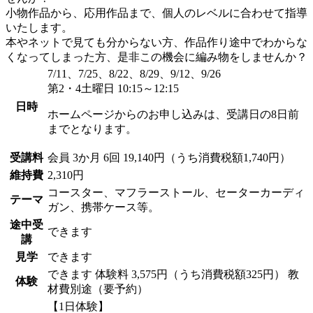
小物作品から、応用作品まで、個人のレベルに合わせて指導
いたします。
本やネットで見ても分からない方、作品作り途中でわからな
くなってしまった方、是非この機会に編み物をしませんか？
7/11、7/25、8/22、8/29、9/12、9/26
第2・4土曜日 10:15～12:15
日時
ホームページからのお申し込みは、受講日の8日前
までとなります。
受講料
会員
3か月 6回 19,140円（うち消費税額1,740円）
維持費
2,310円
コースター、マフラーストール、セーターカーディ
テーマ
ガン、携帯ケース等。
途中受
できます
講
見学
できます
できます
体験料
3,575円（うち消費税額325円）
教
体験
材費別途（要予約）
【1日体験】