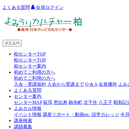
よくある質問
会員ログイン
よ
み
う
メニュー
り
柏センターTOP
カ
柏センターTOP
ル
柏センター案内
初めてご利用の方へ
チ
初めてご利用の方へ
ャ
入会・受講規約
入会から受講まで
Q & A
会員優待
よみ
よくある質問
ー
センター案内
センターMAP
荻窪
恵比寿
錦糸町
北千住
八王子
昭和記
柏
よみカル情報
イベント情報
講座リポート・動画etc.
語学カレッジ
今
講座検索
講師募集