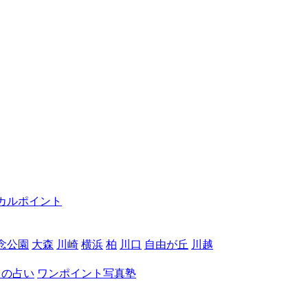
カルポイント
念公園
大森
川崎
横浜
柏
川口
自由が丘
川越
月の占い
ワンポイント写真塾