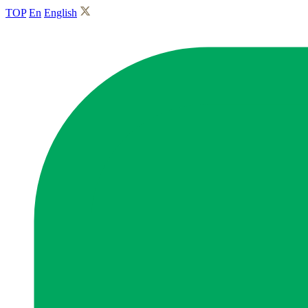
TOP
En
English