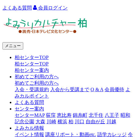
よくある質問
会員ログイン
よ
み
う
メニュー
り
柏センターTOP
カ
柏センターTOP
ル
柏センター案内
初めてご利用の方へ
チ
初めてご利用の方へ
ャ
入会・受講規約
入会から受講まで
Q & A
会員優待
よ
みカルポイント
ー
よくある質問
センター案内
柏
センターMAP
荻窪
恵比寿
錦糸町
北千住
八王子
昭和
記念公園
大森
川崎
横浜
柏
川口
自由が丘
川越
よみカル情報
イベント情報
講座リポート・動画etc.
語学カレッジ
今