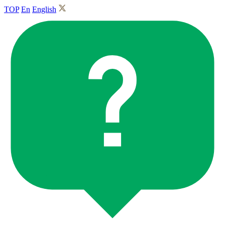
TOP
En
English