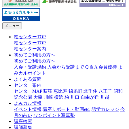
メニュー
柏センターTOP
柏センターTOP
柏センター案内
初めてご利用の方へ
初めてご利用の方へ
入会・受講規約
入会から受講まで
Q & A
会員優待
よ
みカルポイント
よくある質問
センター案内
センターMAP
荻窪
恵比寿
錦糸町
北千住
八王子
昭和
記念公園
大森
川崎
横浜
柏
川口
自由が丘
川越
よみカル情報
イベント情報
講座リポート・動画etc.
語学カレッジ
今
月の占い
ワンポイント写真塾
講座検索
講師募集