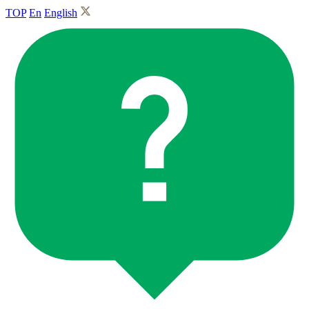
TOP
En
English