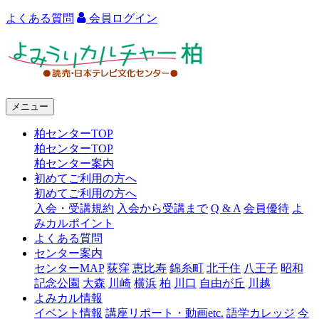
よくある質問
会員ログイン
よ
み
う
メニュー
り
柏センターTOP
カ
柏センターTOP
ル
柏センター案内
初めてご利用の方へ
チ
初めてご利用の方へ
ャ
入会・受講規約
入会から受講まで
Q & A
会員優待
よ
みカルポイント
ー
よくある質問
センター案内
柏
センターMAP
荻窪
恵比寿
錦糸町
北千住
八王子
昭和
記念公園
大森
川崎
横浜
柏
川口
自由が丘
川越
よみカル情報
イベント情報
講座リポート・動画etc.
語学カレッジ
今