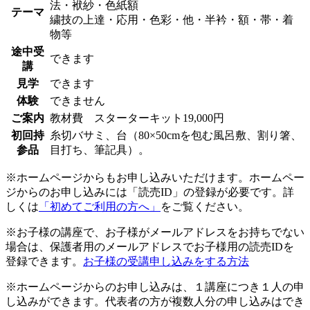
法・袱紗・色紙額
テーマ
繍技の上達・応用・色彩・他・半衿・額・帯・着
物等
途中受
できます
講
見学
できます
体験
できません
ご案内
教材費 スターターキット19,000円
初回持
糸切バサミ、台（80×50cmを包む風呂敷、割り箸、
参品
目打ち、筆記具）。
※ホームページからもお申し込みいただけます。ホームペー
ジからのお申し込みには「読売ID」の登録が必要です。詳
しくは
「初めてご利用の方へ」
をご覧ください。
※お子様の講座で、お子様がメールアドレスをお持ちでない
場合は、保護者用のメールアドレスでお子様用の読売IDを
登録できます。
お子様の受講申し込みをする方法
※ホームページからのお申し込みは、１講座につき１人の申
し込みができます。代表者の方が複数人分の申し込みはでき