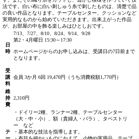
法です。白い布に白い刺しゅう糸で刺したものは、清楚で品
の良い作品となります。テーブルセンター、クッションなど
実用的なものから始めていただきます。出来上がった作品
が、お部屋の中を飾る楽しみはひとしおです。
7/13、7/27、8/10、8/24、9/14、9/28
第2・4月曜日 15:30～17:30
日
時
ホームページからのお申し込みは、受講日の7日前まで
となります。
受
講
会員
3か月 6回 19,470円（うち消費税額1,770円）
料
維
持
2,310円
費
・ドイリー2種、ランナー2種、テーブルセンター
（大・中・小）、額（貴婦人・バラ）、タペストリ
ー など
テ
・基本的な技法を指導します。
ー
・布目を細かいものにかえて、小物や実用品、テーブ