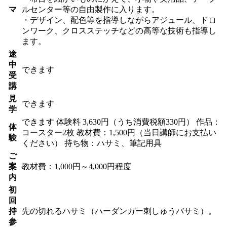
マ
ルセンター等の自由製作に入ります。
・デザイン、配色等を指導しながらアジュール、ドロ
ンワーク、クロスステッチなどの高等な技術も指導し
ます。
途
中
できます
受
講
見
できます
学
できます
体験料
3,630円（うち消費税額330円）
作品：
体
コースター2枚 教材費：1,500円（当日講師にお支払い
験
ください） 持ち物：ハサミ、筆記用具
ご
案
教材費：1,000円～4,000円程度
内
初
回
持
先の切れるハサミ（ハーダンガー刺しゅうバサミ）。
参