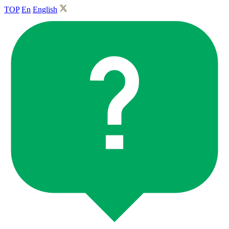
TOP
En
English