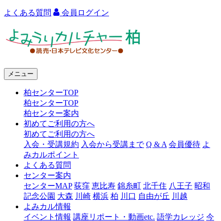
よくある質問
会員ログイン
よ
み
う
メニュー
り
柏センターTOP
カ
柏センターTOP
ル
柏センター案内
初めてご利用の方へ
チ
初めてご利用の方へ
ャ
入会・受講規約
入会から受講まで
Q & A
会員優待
よ
みカルポイント
ー
よくある質問
センター案内
柏
センターMAP
荻窪
恵比寿
錦糸町
北千住
八王子
昭和
記念公園
大森
川崎
横浜
柏
川口
自由が丘
川越
よみカル情報
イベント情報
講座リポート・動画etc.
語学カレッジ
今