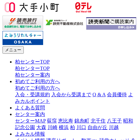
メニュー
柏センターTOP
柏センターTOP
柏センター案内
初めてご利用の方へ
初めてご利用の方へ
入会・受講規約
入会から受講まで
Q & A
会員優待
よ
みカルポイント
よくある質問
センター案内
センターMAP
荻窪
恵比寿
錦糸町
北千住
八王子
昭和
記念公園
大森
川崎
横浜
柏
川口
自由が丘
川越
よみカル情報