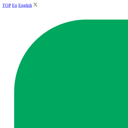
TOP
En
English