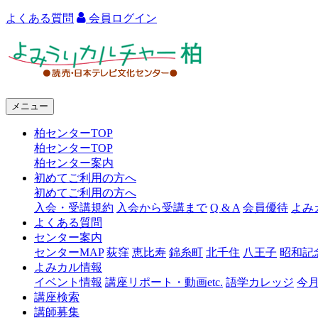
よくある質問
会員ログイン
よ
み
う
メニュー
り
柏センターTOP
カ
柏センターTOP
ル
柏センター案内
初めてご利用の方へ
チ
初めてご利用の方へ
ャ
入会・受講規約
入会から受講まで
Q & A
会員優待
よみ
よくある質問
ー
センター案内
センターMAP
荻窪
恵比寿
錦糸町
北千住
八王子
昭和記
柏
よみカル情報
イベント情報
講座リポート・動画etc.
語学カレッジ
今
講座検索
講師募集