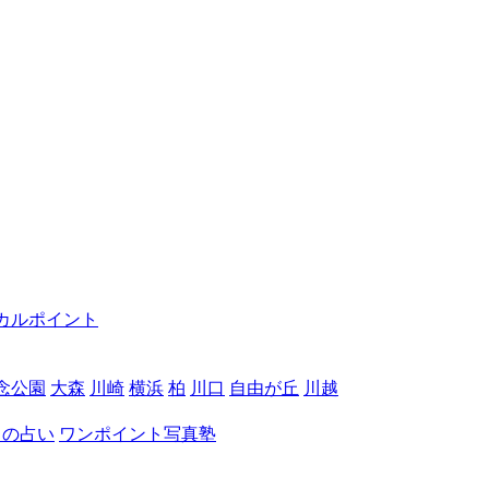
カルポイント
念公園
大森
川崎
横浜
柏
川口
自由が丘
川越
月の占い
ワンポイント写真塾