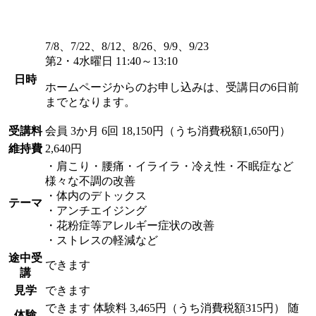
7/8、7/22、8/12、8/26、9/9、9/23
第2・4水曜日 11:40～13:10
日時
ホームページからのお申し込みは、受講日の6日前
までとなります。
受講料
会員
3か月 6回 18,150円（うち消費税額1,650円）
維持費
2,640円
・肩こり・腰痛・イライラ・冷え性・不眠症など
様々な不調の改善
・体内のデトックス
テーマ
・アンチエイジング
・花粉症等アレルギー症状の改善
・ストレスの軽減など
途中受
できます
講
見学
できます
できます
体験料
3,465円（うち消費税額315円）
随
体験