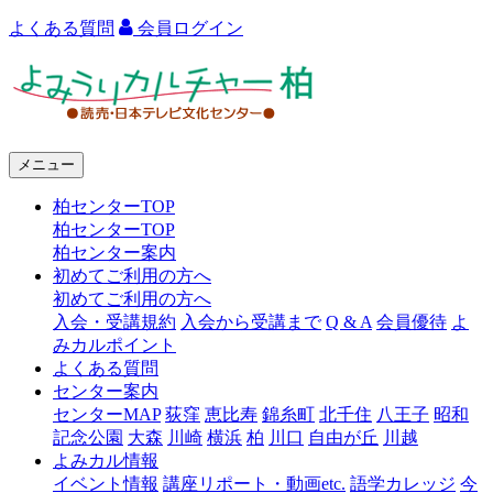
よくある質問
会員ログイン
よ
み
う
メニュー
り
柏センターTOP
カ
柏センターTOP
ル
柏センター案内
初めてご利用の方へ
チ
初めてご利用の方へ
ャ
入会・受講規約
入会から受講まで
Q & A
会員優待
よ
みカルポイント
ー
よくある質問
センター案内
柏
センターMAP
荻窪
恵比寿
錦糸町
北千住
八王子
昭和
記念公園
大森
川崎
横浜
柏
川口
自由が丘
川越
よみカル情報
イベント情報
講座リポート・動画etc.
語学カレッジ
今