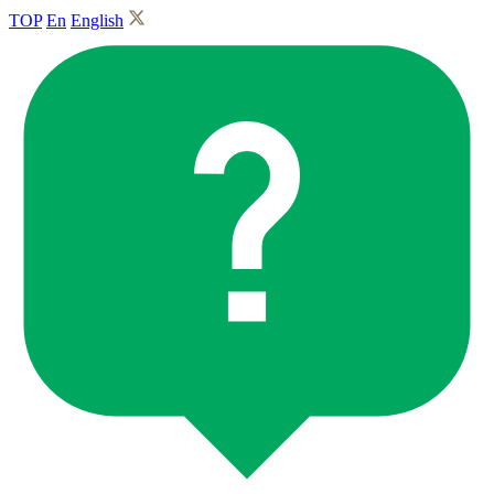
TOP
En
English