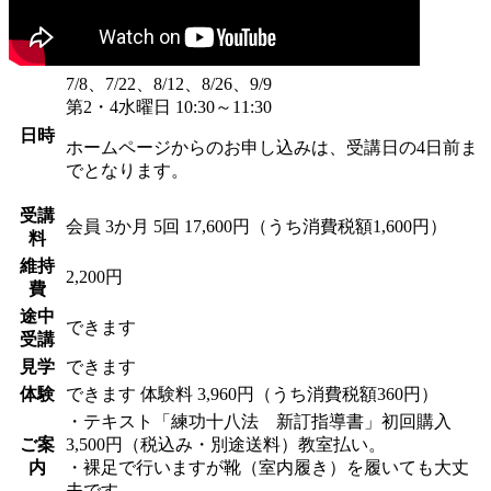
7/8、7/22、8/12、8/26、9/9
第2・4水曜日 10:30～11:30
日時
ホームページからのお申し込みは、受講日の4日前ま
でとなります。
受講
会員
3か月 5回 17,600円（うち消費税額1,600円）
料
維持
2,200円
費
途中
できます
受講
見学
できます
体験
できます
体験料
3,960円（うち消費税額360円）
・テキスト「練功十八法 新訂指導書」初回購入
ご案
3,500円（税込み・別途送料）教室払い。
内
・裸足で行いますが靴（室内履き）を履いても大丈
夫です。