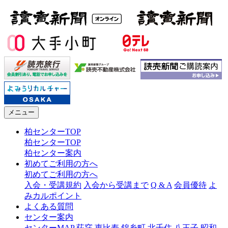
メニュー
柏センターTOP
柏センターTOP
柏センター案内
初めてご利用の方へ
初めてご利用の方へ
入会・受講規約
入会から受講まで
Q & A
会員優待
よ
みカルポイント
よくある質問
センター案内
センターMAP
荻窪
恵比寿
錦糸町
北千住
八王子
昭和