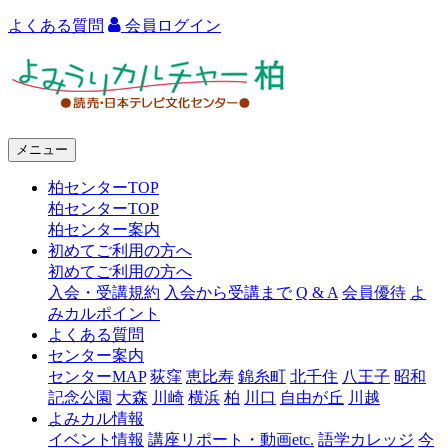
よくある質問
会員ログイン
よ
み
う
メニュー
り
柏センターTOP
カ
柏センターTOP
ル
柏センター案内
初めてご利用の方へ
チ
初めてご利用の方へ
ャ
入会・受講規約
入会から受講まで
Q & A
会員優待
よ
みカルポイント
ー
よくある質問
センター案内
柏
センターMAP
荻窪
恵比寿
錦糸町
北千住
八王子
昭和
記念公園
大森
川崎
横浜
柏
川口
自由が丘
川越
よみカル情報
イベント情報
講座リポート・動画etc.
語学カレッジ
今