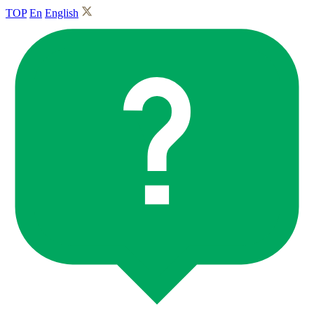
TOP
En
English