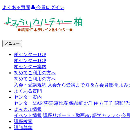
よくある質問
会員ログイン
よ
み
う
メニュー
り
柏センターTOP
カ
柏センターTOP
ル
柏センター案内
初めてご利用の方へ
チ
初めてご利用の方へ
ャ
入会・受講規約
入会から受講まで
Q & A
会員優待
よみ
よくある質問
ー
センター案内
センターMAP
荻窪
恵比寿
錦糸町
北千住
八王子
昭和記
柏
よみカル情報
イベント情報
講座リポート・動画etc.
語学カレッジ
今
講座検索
講師募集