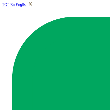
TOP
En
English