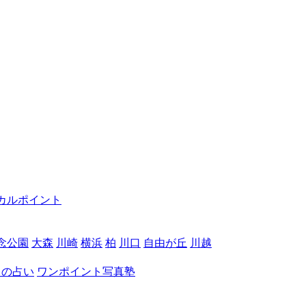
カルポイント
念公園
大森
川崎
横浜
柏
川口
自由が丘
川越
月の占い
ワンポイント写真塾