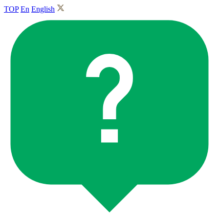
TOP
En
English