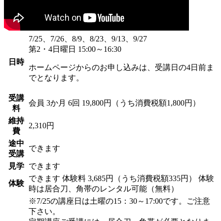
7/25、7/26、8/9、8/23、9/13、9/27
第2・4日曜日 15:00～16:30
日時
ホームページからのお申し込みは、受講日の4日前ま
でとなります。
受講
会員
3か月 6回 19,800円（うち消費税額1,800円）
料
維持
2,310円
費
途中
できます
受講
見学
できます
できます
体験料
3,685円（うち消費税額335円）
体験
体験
時は居合刀、角帯のレンタル可能（無料）
※7/25の講座日は土曜の15：30～17:00です。ご注意
下さい。