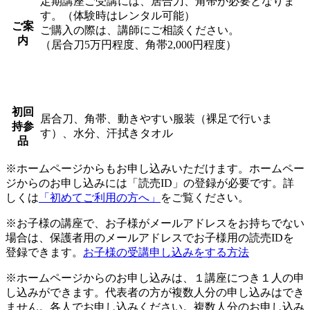
定期講座ご受講には、居合刀、角帯が必要となりま
す。（体験時はレンタル可能）
ご案
ご購入の際は、講師にご相談ください。
内
（居合刀5万円程度、角帯2,000円程度）
初回
居合刀、角帯、動きやすい服装（裸足で行いま
持参
す）、水分、汗拭きタオル
品
※ホームページからもお申し込みいただけます。ホームペー
ジからのお申し込みには「読売ID」の登録が必要です。詳
しくは
「初めてご利用の方へ」
をご覧ください。
※お子様の講座で、お子様がメールアドレスをお持ちでない
場合は、保護者用のメールアドレスでお子様用の読売IDを
登録できます。
お子様の受講申し込みをする方法
※ホームページからのお申し込みは、１講座につき１人の申
し込みができます。代表者の方が複数人分の申し込みはでき
ません。各人でお申し込みください。複数人分のお申し込み