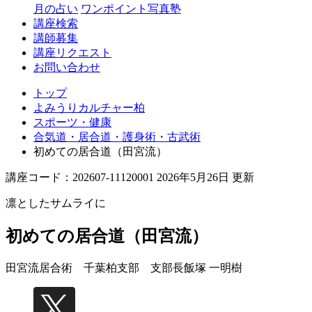
月の占い
ワンポイント写真塾
講座検索
講師募集
講座リクエスト
お問い合わせ
トップ
よみうりカルチャー柏
スポーツ・健康
合気道・居合道・護身術・古武術
初めての居合道（田宮流）
講座コード：202607-11120001 2026年5月26日 更新
凛としたサムライに
初めての居合道（田宮流）
田宮流居合術 千葉柏支部 支部長
飯塚 一明樹