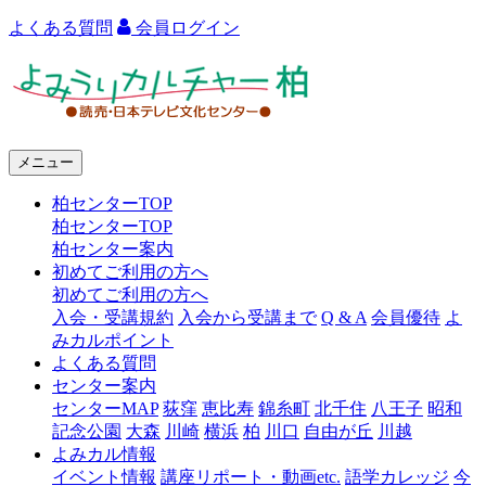
よくある質問
会員ログイン
よ
み
う
メニュー
り
柏センターTOP
カ
柏センターTOP
ル
柏センター案内
初めてご利用の方へ
チ
初めてご利用の方へ
ャ
入会・受講規約
入会から受講まで
Q & A
会員優待
よ
みカルポイント
ー
よくある質問
センター案内
柏
センターMAP
荻窪
恵比寿
錦糸町
北千住
八王子
昭和
記念公園
大森
川崎
横浜
柏
川口
自由が丘
川越
よみカル情報
イベント情報
講座リポート・動画etc.
語学カレッジ
今