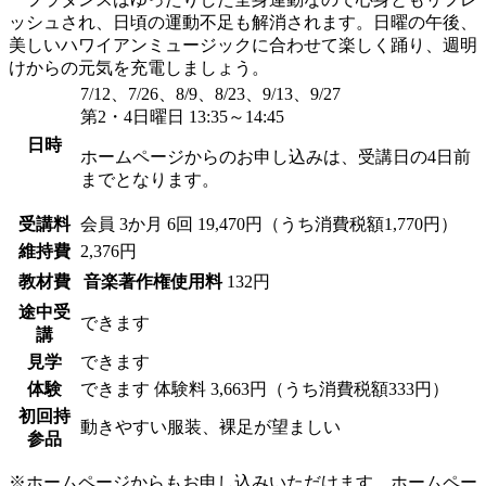
ッシュされ、日頃の運動不足も解消されます。日曜の午後、
美しいハワイアンミュージックに合わせて楽しく踊り、週明
けからの元気を充電しましょう。
7/12、7/26、8/9、8/23、9/13、9/27
第2・4日曜日 13:35～14:45
日時
ホームページからのお申し込みは、受講日の4日前
までとなります。
受講料
会員
3か月 6回 19,470円（うち消費税額1,770円）
維持費
2,376円
教材費
音楽著作権使用料
132円
途中受
できます
講
見学
できます
体験
できます
体験料
3,663円（うち消費税額333円）
初回持
動きやすい服装、裸足が望ましい
参品
※ホームページからもお申し込みいただけます。ホームペー