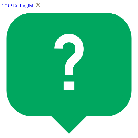
TOP
En
English