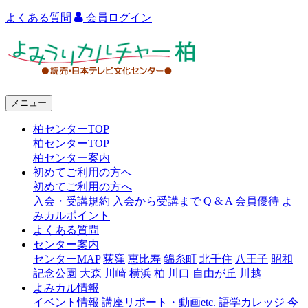
よくある質問
会員ログイン
よ
み
う
メニュー
り
柏センターTOP
カ
柏センターTOP
ル
柏センター案内
初めてご利用の方へ
チ
初めてご利用の方へ
ャ
入会・受講規約
入会から受講まで
Q & A
会員優待
よ
みカルポイント
ー
よくある質問
センター案内
柏
センターMAP
荻窪
恵比寿
錦糸町
北千住
八王子
昭和
記念公園
大森
川崎
横浜
柏
川口
自由が丘
川越
よみカル情報
イベント情報
講座リポート・動画etc.
語学カレッジ
今