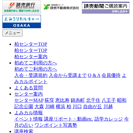
メニュー
柏センターTOP
柏センターTOP
柏センター案内
初めてご利用の方へ
初めてご利用の方へ
入会・受講規約
入会から受講まで
Q & A
会員優待
よ
みカルポイント
よくある質問
センター案内
センターMAP
荻窪
恵比寿
錦糸町
北千住
八王子
昭和
記念公園
大森
川崎
横浜
柏
川口
自由が丘
川越
よみカル情報
イベント情報
講座リポート・動画etc.
語学カレッジ
今
月の占い
ワンポイント写真塾
講座検索