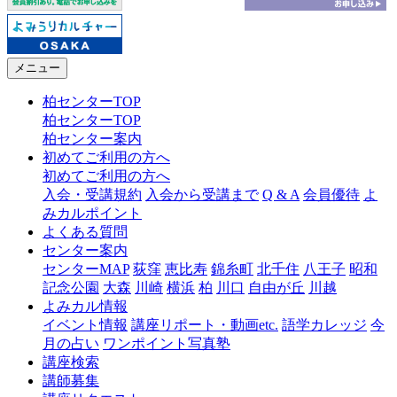
メニュー
柏センターTOP
柏センターTOP
柏センター案内
初めてご利用の方へ
初めてご利用の方へ
入会・受講規約
入会から受講まで
Q & A
会員優待
よ
みカルポイント
よくある質問
センター案内
センターMAP
荻窪
恵比寿
錦糸町
北千住
八王子
昭和
記念公園
大森
川崎
横浜
柏
川口
自由が丘
川越
よみカル情報
イベント情報
講座リポート・動画etc.
語学カレッジ
今
月の占い
ワンポイント写真塾
講座検索
講師募集