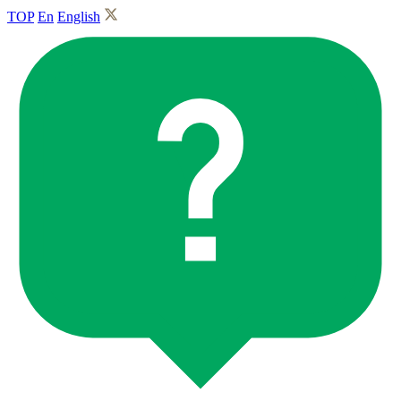
TOP
En
English