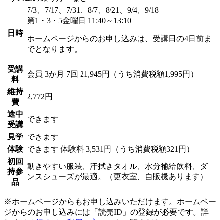
7/3、7/17、7/31、8/7、8/21、9/4、9/18
第1・3・5金曜日 11:40～13:10
日時
ホームページからのお申し込みは、受講日の4日前ま
でとなります。
受講
会員
3か月 7回 21,945円（うち消費税額1,995円）
料
維持
2,772円
費
途中
できます
受講
見学
できます
体験
できます
体験料
3,531円（うち消費税額321円）
初回
動きやすい服装、汗拭きタオル、水分補給飲料、ダ
持参
ンスシューズが最適。（更衣室、自販機あります）
品
※ホームページからもお申し込みいただけます。ホームペー
ジからのお申し込みには「読売ID」の登録が必要です。詳