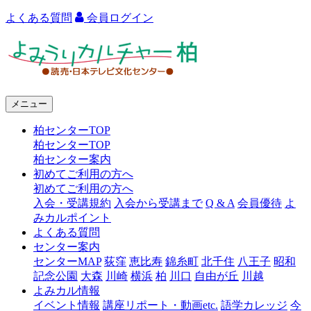
よくある質問
会員ログイン
よ
み
う
メニュー
り
柏センターTOP
カ
柏センターTOP
ル
柏センター案内
初めてご利用の方へ
チ
初めてご利用の方へ
ャ
入会・受講規約
入会から受講まで
Q & A
会員優待
よ
みカルポイント
ー
よくある質問
センター案内
柏
センターMAP
荻窪
恵比寿
錦糸町
北千住
八王子
昭和
記念公園
大森
川崎
横浜
柏
川口
自由が丘
川越
よみカル情報
イベント情報
講座リポート・動画etc.
語学カレッジ
今